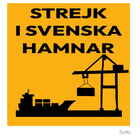
frågor
&
svar
Ordlista
Paketering
Frakthandlingar
Skrivarinställningar
Tulldeklarationer
Leveransvillkor
Upphämtningar
Manualer
Nedladdningar
Sofia