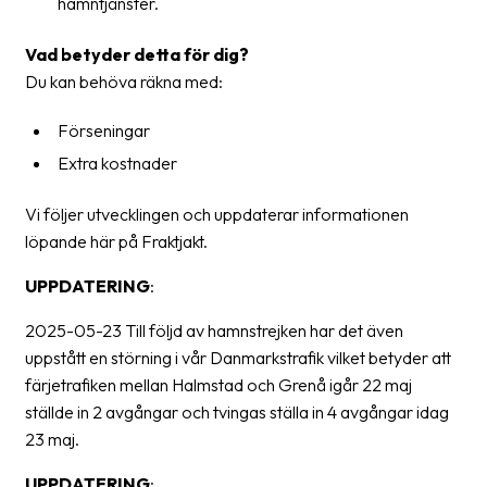
hamntjänster.
oss
Vad betyder detta för dig?
Villkor
Du kan behöva räkna med:
Allmänna
Förseningar
villkor
Extra kostnader
Integritet
Vi följer utvecklingen och uppdaterar informationen
Förbjudet
löpande här på Fraktjakt.
och
UPPDATERING
:
farligt
innehåll
2025-05-23 Till följd av hamnstrejken har det även
uppstått en störning i vår Danmarkstrafik vilket betyder att
färjetrafiken mellan Halmstad och Grenå igår 22 maj
ställde in 2 avgångar och tvingas ställa in 4 avgångar idag
23 maj.
UPPDATERING
: