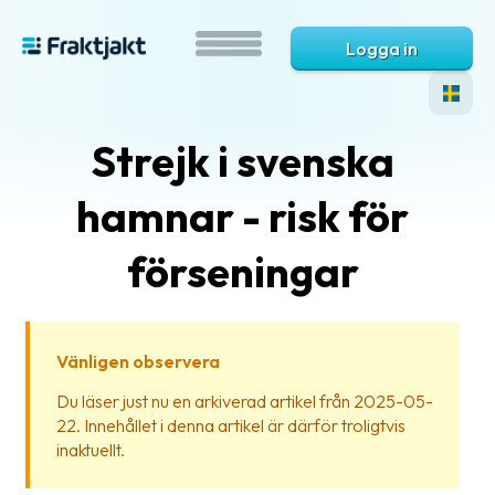
Logga in
Strejk i svenska
hamnar - risk för
förseningar
Vad
är
Vänligen observera
Fraktjakt?
Du läser just nu en arkiverad artikel från 2025-05-
22. Innehållet i denna artikel är därför troligtvis
Hjälp?
inaktuellt.
Vanliga