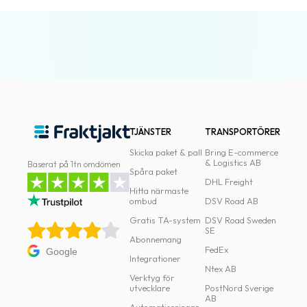
TJÄNSTER
TRANSPORTÖRER
Skicka paket & pall
Bring E-commerce
& Logistics AB
Baserat på 1tn omdömen
Spåra paket
DHL Freight
Hitta närmaste
ombud
DSV Road AB
Gratis TA-system
DSV Road Sweden
SE
Abonnemang
FedEx
Google
Integrationer
Ntex AB
Verktyg för
utvecklare
PostNord Sverige
AB