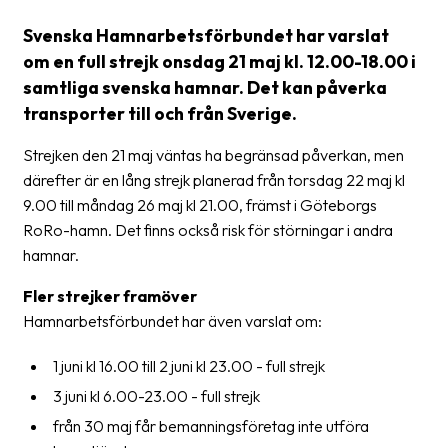
Streckkodsläsare
Svenska Hamnarbetsförbundet har varslat
Kundtjänst
om en full strejk onsdag 21 maj kl. 12.00-18.00 i
samtliga svenska hamnar. Det kan påverka
Om
transporter till och från Sverige.
företaget
Strejken den 21 maj väntas ha begränsad påverkan, men
Om
därefter är en lång strejk planerad från torsdag 22 maj kl
Fraktjakt
9.00 till måndag 26 maj kl 21.00, främst i Göteborgs
RoRo-hamn. Det finns också risk för störningar i andra
Pressrum
hamnar.
Medarbetare
Fler strejker framöver
Jobb
Hamnarbetsförbundet har även varslat om:
&
karriär
1 juni kl 16.00 till 2 juni kl 23.00 - full strejk
3 juni kl 6.00-23.00 - full strejk
Nyhetsarkiv
från 30 maj får bemanningsföretag inte utföra
Kontakta