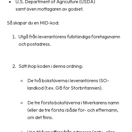
U.S. Department of Agriculture (USDA)
Streckkodsläsare
samt även mottagaren av godset.
Kundtjänst
Så skapar du en MID-kod:
Om
Utgå från leverantörens fullständiga företagsnamn
företaget
och postadress.
Om
Fraktjakt
Sätt ihop koden i denna ordning:
Pressrum
De två bokstäverna i leverantörens ISO-
Medarbetare
landkod (t.ex. GB för Storbritannien).
Jobb
&
De tre första bokstäverna i tillverkarens namn
karriär
(eller de tre första i både för- och efternamn,
om det finns.
Nyhetsarkiv
Kontakta
Upp till fyra siffror från adressen (gatu- eller