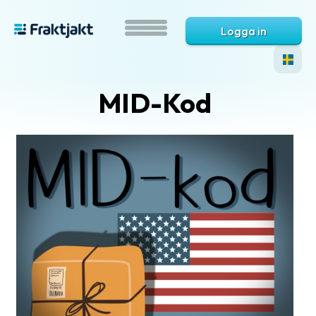
Logga in
MID-Kod
Vad
är
Fraktjakt?
Hjälp?
Vanliga