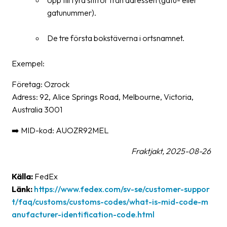
oss
gatunummer).
Villkor
De tre första bokstäverna i ortsnamnet.
Allmänna
Exempel:
villkor
Företag: Ozrock
Integritet
Adress: 92, Alice Springs Road, Melbourne, Victoria,
Australia 3001
Förbjudet
och
➡️ MID-kod: AUOZR92MEL
farligt
innehåll
Fraktjakt, 2025-08-26
Källa:
FedEx
Länk:
https://www.fedex.com/sv-se/customer-suppor
t/faq/customs/customs-codes/what-is-mid-code-m
anufacturer-identification-code.html