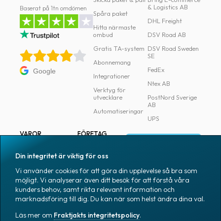
& Logistics AB
Baserat på 1tn omdömen
Spåra paket
DHL Freight
Hitta närmaste
ombud
DSV Road AB
Gratis TA-system
DSV Road Sweden
SE
Abonnemang
FedEx
Google
Integrationer
Ntex AB
Verktyg för
utvecklare
PostNord Sverige
AB
Automatiseringar
UPS
VAROR
FÖRETAG
Logga in
Samtliga varor
Om Fraktjakt
Din integritet är viktig för oss
Märkning
Pressrum
Vi använder cookies för att göra din upplevelse så bra som
Skapa konto
Emballage
Medarbetare
möjligt. Vi analyserar även ditt besök för att förstå våra
kunders behov, samt rikta relevant information och
Emballagetillbehör
Jobb & karriär
marknadsföring till dig. Du kan när som helst ändra dina val.
Kontorsvaror
Nyhetsarkiv
Läs mer om
Fraktjakts integritetspolicy
.
Blogg