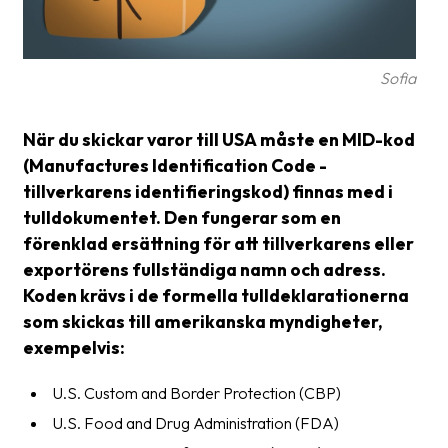
frågor
&
svar
Sofia
Ordlista
När du skickar varor till USA måste en MID-kod
Paketering
(Manufactures Identification Code -
Frakthandlingar
tillverkarens identifieringskod) finnas med i
tulldokumentet. Den fungerar som en
Skrivarinställningar
förenklad ersättning för att tillverkarens eller
Tulldeklarationer
exportörens fullständiga namn och adress.
Koden krävs i de formella tulldeklarationerna
Leveransvillkor
som skickas till amerikanska myndigheter,
Upphämtningar
exempelvis:
Manualer
U.S. Custom and Border Protection (CBP)
Nedladdningar
U.S. Food and Drug Administration (FDA)