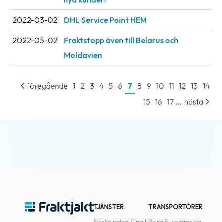
2022-03-02
DHL Service Point HEM
2022-03-02
Fraktstopp även till Belarus och
Moldavien
föregående
1
2
3
4
5
6
7
8
9
10
11
12
13
14
...
15
16
17
nästa
TJÄNSTER
TRANSPORTÖRER
Skicka paket & pall
Bring E-commerce