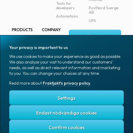
Tools for
developers
PostNord Sverige
AB
Automations
UPS
PRODUCTS
COMPANY
Log in
All products
About
Fraktjakt
Marking
Your privacy is important to us
Media
Sign up
Packaging
We use cookies to make your experience as good as possible.
Coworkers
We also analyze your visit to understand our customers'
Packaging
needs, as well as direct relevant information and marketing
accessories
Job & career
to you. You can change your choices at any time.
Office goods
News archive
Read more about
Fraktjakt's privacy policy
.
English (US)
Blog
Support
Settings
Endast nödvändiga cookies
Fraktjakt's privacy policy
Terms and conditions
Cookies
Copyright © 2007 – 2026 Fraktjakt AB. All rights reserved.