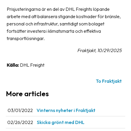
Prisjusteringarna är en del av DHL Freights löpande
Barcode
arbete med att balansera stigande kostnader för bränsle,
scanner
personal och infrastruktur, samtidigt som bolaget
Support
fortsätter investera i klimatsmarta och effektiva
transportlösningar.
About
the
Fraktjakt, 10/29/2025
company
Källa:
DHL Freight
About
Fraktjakt
To Fraktjakt
Media
More articles
Coworkers
03/01/2022
Vinterns nyheter i Fraktjakt
Job
&
02/26/2022
Skicka grönt med DHL
career