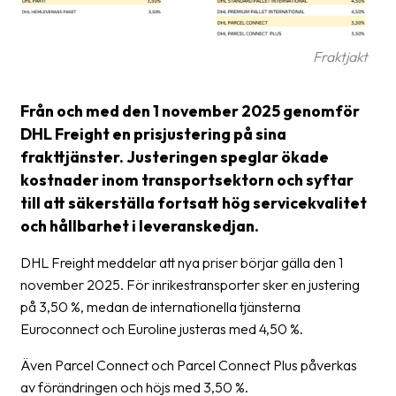
Glossary
Fraktjakt
Packing
Shipping
Från och med den 1 november 2025 genomför
documents
DHL Freight en prisjustering på sina
Printer
frakttjänster. Justeringen speglar ökade
settings
kostnader inom transportsektorn och syftar
till att säkerställa fortsatt hög servicekvalitet
Customs
och hållbarhet i leveranskedjan.
declarations
DHL Freight meddelar att nya priser börjar gälla den 1
Delivery
november 2025. För inrikestransporter sker en justering
terms
på 3,50 %, medan de internationella tjänsterna
Pickups
Euroconnect och Euroline justeras med 4,50 %.
Manuals
Även Parcel Connect och Parcel Connect Plus påverkas
av förändringen och höjs med 3,50 %.
Downloads