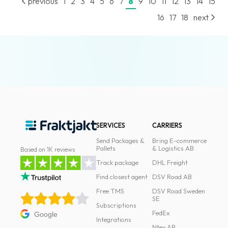
previous
1
2
3
4
5
6
7
8
9
10
11
12
13
14
15
16
17
18
next
SERVICES
CARRIERS
Send Packages &
Bring E-commerce
Pallets
& Logistics AB
Based on 1K reviews
Track package
DHL Freight
Find closest agent
DSV Road AB
Free TMS
DSV Road Sweden
SE
Subscriptions
FedEx
Google
Integrations
Ntex AB