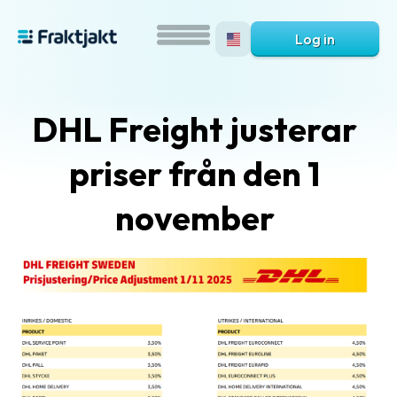
Log in
DHL Freight justerar
priser från den 1
november
What
is
Fraktjakt?
Help?
FAQ