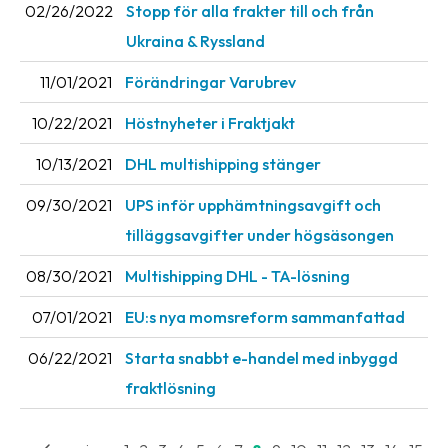
02/26/2022
Stopp för alla frakter till och från
News
Ukraina & Ryssland
archive
11/01/2021
Förändringar Varubrev
Contact
us
10/22/2021
Höstnyheter i Fraktjakt
Terms
10/13/2021
DHL multishipping stänger
09/30/2021
UPS inför upphämtningsavgift och
Terms
and
tilläggsavgifter under högsäsongen
conditions
08/30/2021
Multishipping DHL - TA-lösning
Privacy
07/01/2021
EU:s nya momsreform sammanfattad
Prohibited
06/22/2021
Starta snabbt e-handel med inbyggd
and
dangerous
fraktlösning
content