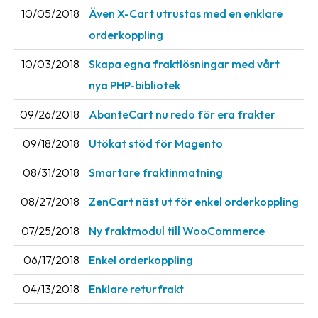
10/05/2018
Även X-Cart utrustas med en enklare
News
orderkoppling
archive
10/03/2018
Skapa egna fraktlösningar med vårt
Contact
us
nya PHP-bibliotek
09/26/2018
AbanteCart nu redo för era frakter
Terms
09/18/2018
Utökat stöd för Magento
Terms
and
08/31/2018
Smartare fraktinmatning
conditions
08/27/2018
ZenCart näst ut för enkel orderkoppling
Privacy
07/25/2018
Ny fraktmodul till WooCommerce
Prohibited
and
06/17/2018
Enkel orderkoppling
dangerous
04/13/2018
Enklare returfrakt
content