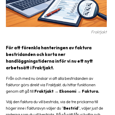
Glossary
Packing
Shipping
Fraktjakt
documents
Printer
För att förenkla hanteringen av faktura
settings
bestridanden och korta ner
handläggningstiderna inför vi nu ett nytt
Customs
declarations
arbetssätt i Fraktjakt.
Delivery
Från och med nu önskar vi att alla bestridanden av
terms
fakturor görs direkt via Fraktjakt. du hittar funktionen
genom att gå till
Fraktjakt → Ekonomi → Faktura.
Pickups
Välj den faktura du vill bestrida, via de tre prickarna till
Manuals
höger inne i fakturavyn väljer du "
Bestrid
", väljer just de
Downloads
raderna som du vill bestrida. På så sätt får vi tydlig och