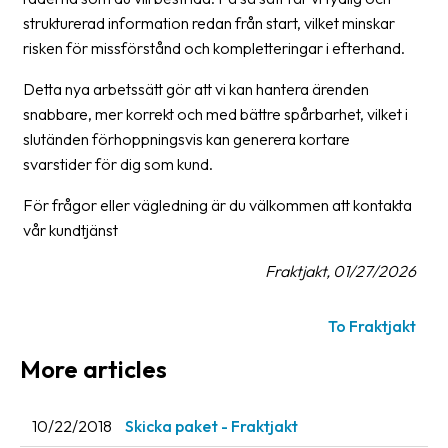
strukturerad information redan från start, vilket minskar
Barcode
risken för missförstånd och kompletteringar i efterhand.
scanner
Detta nya arbetssätt gör att vi kan hantera ärenden
Support
snabbare, mer korrekt och med bättre spårbarhet, vilket i
slutänden förhoppningsvis kan generera kortare
About
svarstider för dig som kund.
the
company
För frågor eller vägledning är du välkommen att kontakta
vår kundtjänst
About
Fraktjakt
Fraktjakt, 01/27/2026
Media
To Fraktjakt
Coworkers
More articles
Job
&
10/22/2018
Skicka paket - Fraktjakt
career