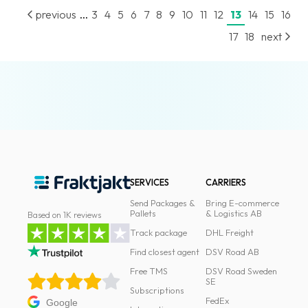
...
previous
3
4
5
6
7
8
9
10
11
12
13
14
15
16
17
18
next
SERVICES
CARRIERS
Send Packages &
Bring E-commerce
Pallets
& Logistics AB
Based on 1K reviews
Track package
DHL Freight
Find closest agent
DSV Road AB
Free TMS
DSV Road Sweden
SE
Subscriptions
FedEx
Google