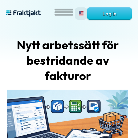
Log in
Nytt arbetssätt för
bestridande av
fakturor
What
is
Fraktjakt?
Help?
FAQ