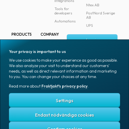
Integrations
Ntex AB
Tools for
developers
PostNord Sverige
AB
Automations
UPS
PRODUCTS
COMPANY
Log in
All products
About
Fraktjakt
Marking
Your privacy is important to us
Media
Sign up
Packaging
We use cookies to make your experience as good as possible.
Coworkers
We also analyze your visit to understand our customers'
Packaging
needs, as well as direct relevant information and marketing
accessories
Job & career
to you. You can change your choices at any time.
Office goods
News archive
Read more about
Fraktjakt's privacy policy
.
English (US)
Blog
Support
Settings
Endast nödvändiga cookies
Fraktjakt's privacy policy
Terms and conditions
Cookies