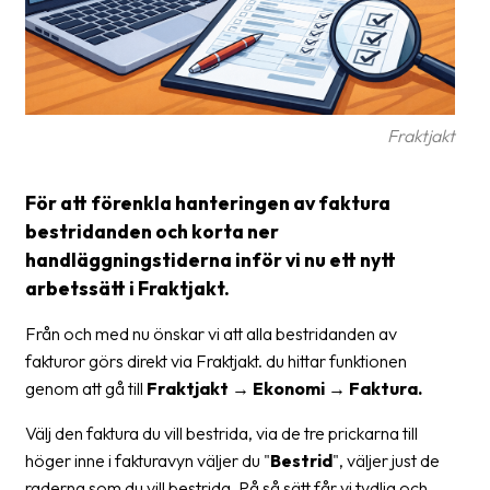
Glossary
Packing
Shipping
Fraktjakt
documents
Printer
För att förenkla hanteringen av faktura
settings
bestridanden och korta ner
handläggningstiderna inför vi nu ett nytt
Customs
declarations
arbetssätt i Fraktjakt.
Delivery
Från och med nu önskar vi att alla bestridanden av
terms
fakturor görs direkt via Fraktjakt. du hittar funktionen
genom att gå till
Fraktjakt → Ekonomi → Faktura.
Pickups
Välj den faktura du vill bestrida, via de tre prickarna till
Manuals
höger inne i fakturavyn väljer du "
Bestrid
", väljer just de
Downloads
raderna som du vill bestrida. På så sätt får vi tydlig och