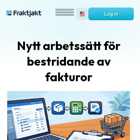
Log in
Nytt arbetssätt för
bestridande av
fakturor
What
is
Fraktjakt?
Help?
FAQ