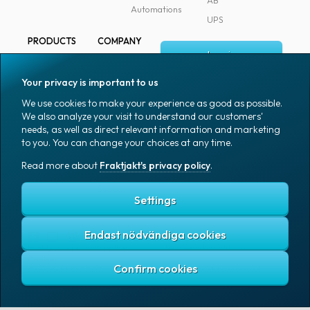
AB
Automations
UPS
PRODUCTS
COMPANY
Log in
All products
About
Fraktjakt
Marking
Your privacy is important to us
Media
Sign up
Packaging
We use cookies to make your experience as good as possible.
Coworkers
We also analyze your visit to understand our customers'
Packaging
needs, as well as direct relevant information and marketing
accessories
Job & career
to you. You can change your choices at any time.
Office goods
News archive
Read more about
Fraktjakt's privacy policy
.
English (US)
Blog
Support
Settings
Endast nödvändiga cookies
Fraktjakt's privacy policy
Terms and conditions
Cookies
Copyright © 2007 – 2026 Fraktjakt AB. All rights reserved.