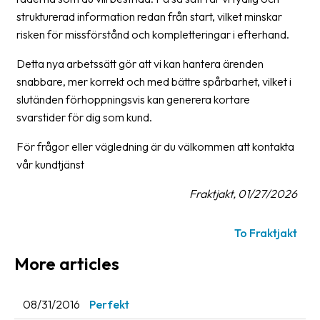
strukturerad information redan från start, vilket minskar
Barcode
risken för missförstånd och kompletteringar i efterhand.
scanner
Detta nya arbetssätt gör att vi kan hantera ärenden
Support
snabbare, mer korrekt och med bättre spårbarhet, vilket i
slutänden förhoppningsvis kan generera kortare
About
svarstider för dig som kund.
the
company
För frågor eller vägledning är du välkommen att kontakta
vår kundtjänst
About
Fraktjakt
Fraktjakt, 01/27/2026
Media
To Fraktjakt
Coworkers
More articles
Job
&
08/31/2016
Perfekt
career