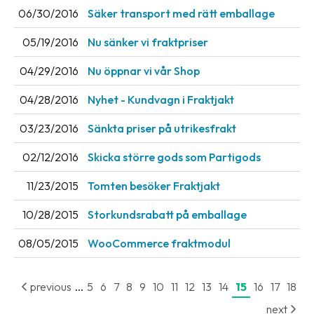
06/30/2016
Säker transport med rätt emballage
News
archive
05/19/2016
Nu sänker vi fraktpriser
Contact
04/29/2016
Nu öppnar vi vår Shop
us
04/28/2016
Nyhet - Kundvagn i Fraktjakt
Terms
03/23/2016
Sänkta priser på utrikesfrakt
Terms
02/12/2016
Skicka större gods som Partigods
and
conditions
11/23/2015
Tomten besöker Fraktjakt
Privacy
10/28/2015
Storkundsrabatt på emballage
Prohibited
08/05/2015
WooCommerce fraktmodul
and
dangerous
...
content
previous
5
6
7
8
9
10
11
12
13
14
15
16
17
18
next