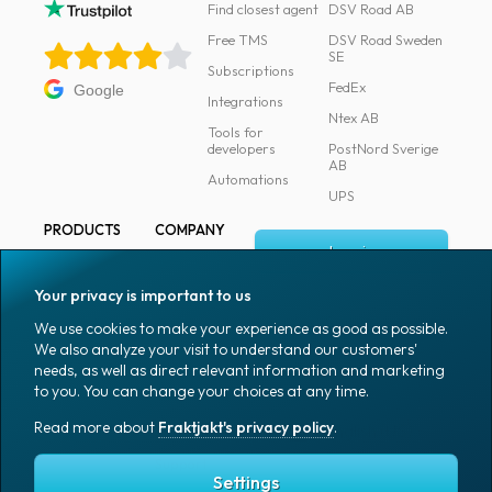
Find closest agent
DSV Road AB
Free TMS
DSV Road Sweden
SE
Subscriptions
FedEx
Google
Integrations
Ntex AB
Tools for
developers
PostNord Sverige
AB
Automations
UPS
PRODUCTS
COMPANY
Log in
All products
About
Fraktjakt
Marking
Your privacy is important to us
Media
Sign up
Packaging
We use cookies to make your experience as good as possible.
Coworkers
We also analyze your visit to understand our customers'
Packaging
needs, as well as direct relevant information and marketing
accessories
Job & career
to you. You can change your choices at any time.
Office goods
News archive
Read more about
Fraktjakt's privacy policy
.
English (US)
Blog
Support
Settings