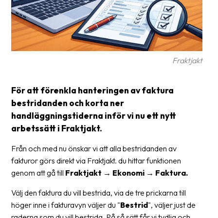
Glossary
Packing
Shipping
Fraktjakt
documents
Printer
För att förenkla hanteringen av faktura
settings
bestridanden och korta ner
handläggningstiderna inför vi nu ett nytt
Customs
declarations
arbetssätt i Fraktjakt.
Delivery
Från och med nu önskar vi att alla bestridanden av
terms
fakturor görs direkt via Fraktjakt. du hittar funktionen
genom att gå till
Fraktjakt → Ekonomi → Faktura.
Pickups
Välj den faktura du vill bestrida, via de tre prickarna till
Manuals
höger inne i fakturavyn väljer du "
Bestrid
", väljer just de
Downloads
raderna som du vill bestrida. På så sätt får vi tydlig och