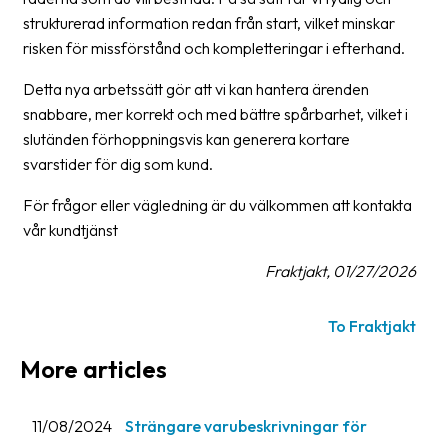
strukturerad information redan från start, vilket minskar
Barcode
risken för missförstånd och kompletteringar i efterhand.
scanner
Detta nya arbetssätt gör att vi kan hantera ärenden
Support
snabbare, mer korrekt och med bättre spårbarhet, vilket i
slutänden förhoppningsvis kan generera kortare
About
svarstider för dig som kund.
the
company
För frågor eller vägledning är du välkommen att kontakta
vår kundtjänst
About
Fraktjakt
Fraktjakt, 01/27/2026
Media
To Fraktjakt
Coworkers
More articles
Job
&
11/08/2024
Strängare varubeskrivningar för
career