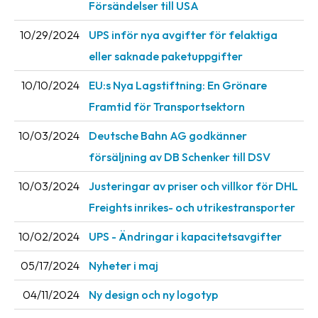
Försändelser till USA
News
10/29/2024
UPS inför nya avgifter för felaktiga
archive
eller saknade paketuppgifter
Contact
us
10/10/2024
EU:s Nya Lagstiftning: En Grönare
Framtid för Transportsektorn
Terms
10/03/2024
Deutsche Bahn AG godkänner
Terms
försäljning av DB Schenker till DSV
and
conditions
10/03/2024
Justeringar av priser och villkor för DHL
Freights inrikes- och utrikestransporter
Privacy
10/02/2024
UPS - Ändringar i kapacitetsavgifter
Prohibited
and
05/17/2024
Nyheter i maj
dangerous
content
04/11/2024
Ny design och ny logotyp