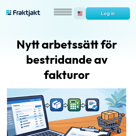
Log in
Nytt arbetssätt för
bestridande av
fakturor
What
is
Fraktjakt?
Help?
FAQ