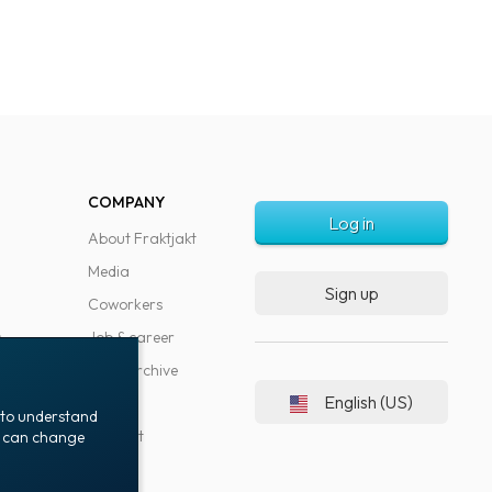
COMPANY
Log in
About Fraktjakt
Media
Sign up
Coworkers
s
Job & career
News archive
English (US)
Blog
t to understand
Support
ou can change