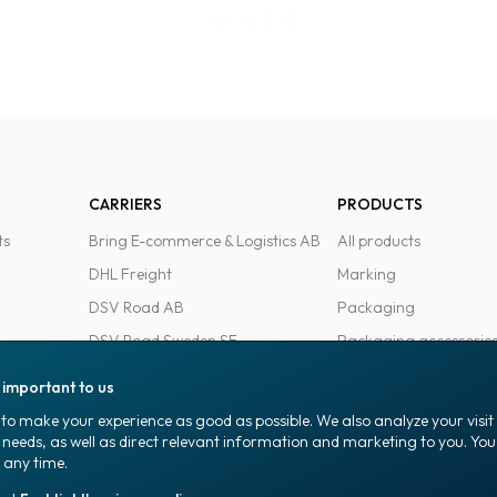
CARRIERS
PRODUCTS
ts
Bring E-commerce & Logistics AB
All products
DHL Freight
Marking
DSV Road AB
Packaging
DSV Road Sweden SE
Packaging accessorie
FedEx
Office goods
s important to us
Ntex AB
to make your experience as good as possible. We also analyze your visi
PostNord Sverige AB
 needs, as well as direct relevant information and marketing to you. Y
 any time.
UPS