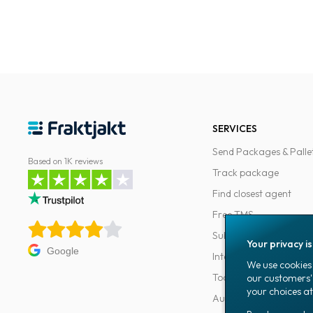
SERVICES
Send Packages & Palle
Based on 1K reviews
Track package
Find closest agent
Free TMS
Subscriptions
Your privacy i
Google
Integrations
We use cookies 
Tools for developers
our customers'
your choices at
Automations