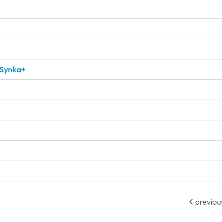
 Synka+
previou