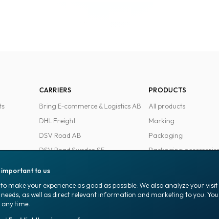
CARRIERS
PRODUCTS
ts
Bring E-commerce & Logistics AB
All products
DHL Freight
Marking
DSV Road AB
Packaging
DSV Road Sweden SE
Packaging accessorie
FedEx
Office goods
s important to us
Ntex AB
to make your experience as good as possible. We also analyze your visi
PostNord Sverige AB
 needs, as well as direct relevant information and marketing to you. Y
 any time.
UPS