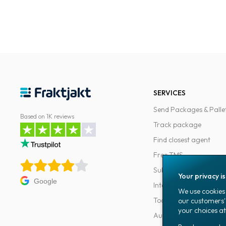
SERVICES
Send Packages & Palle
Based on 1K reviews
Track package
Find closest agent
Free TMS
Subscriptions
Your privacy i
Google
Integrations
We use cookies 
Tools for developers
our customers'
your choices at
Automations