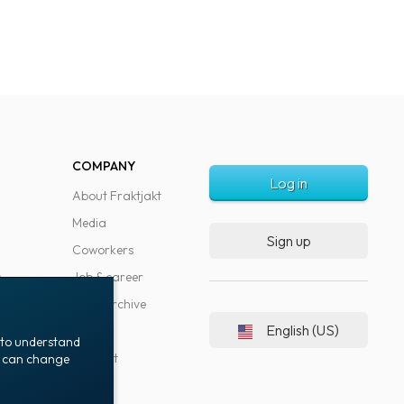
COMPANY
Log in
About Fraktjakt
Media
Sign up
Coworkers
s
Job & career
News archive
English (US)
Blog
t to understand
Support
ou can change