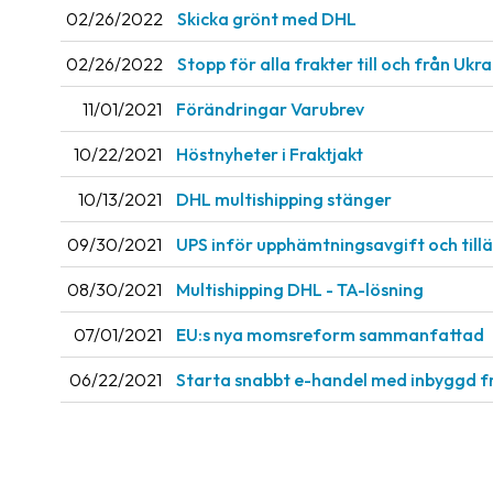
02/26/2022
Skicka grönt med DHL
02/26/2022
Stopp för alla frakter till och från Ukr
11/01/2021
Förändringar Varubrev
10/22/2021
Höstnyheter i Fraktjakt
10/13/2021
DHL multishipping stänger
09/30/2021
UPS inför upphämtningsavgift och til
08/30/2021
Multishipping DHL - TA-lösning
07/01/2021
EU:s nya momsreform sammanfattad
06/22/2021
Starta snabbt e-handel med inbyggd f