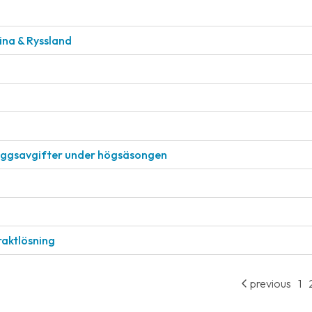
aina & Ryssland
läggsavgifter under högsäsongen
raktlösning
previous
1