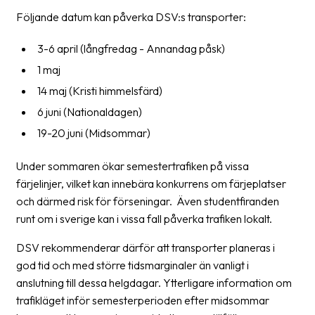
Följande datum kan påverka DSV:s transporter:
Barcode
scanner
3-6 april (långfredag - Annandag påsk)
1 maj
Support
14 maj (Kristi himmelsfärd)
About
6 juni (Nationaldagen)
the
19-20 juni (Midsommar)
company
Under sommaren ökar semestertrafiken på vissa
About
färjelinjer, vilket kan innebära konkurrens om färjeplatser
Fraktjakt
och därmed risk för förseningar. Även studentfiranden
Media
runt om i sverige kan i vissa fall påverka trafiken lokalt.
Coworkers
DSV rekommenderar därför att transporter planeras i
god tid och med större tidsmarginaler än vanligt i
Job
anslutning till dessa helgdagar. Ytterligare information om
&
trafikläget inför semesterperioden efter midsommar
career