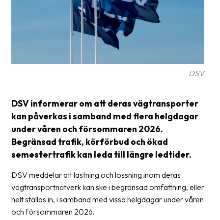
Glossary
Packing
Shipping
documents
DSV
Printer
settings
DSV informerar om att deras vägtransporter
kan påverkas i samband med flera helgdagar
Customs
under våren och försommaren 2026.
declarations
Begränsad trafik, körförbud och ökad
Delivery
semestertrafik kan leda till längre ledtider.
terms
DSV meddelar att lastning och lossning inom deras
Pickups
vägtransportnätverk kan ske i begränsad omfattning, eller
Manuals
helt ställas in, i samband med vissa helgdagar under våren
och försommaren 2026.
Downloads