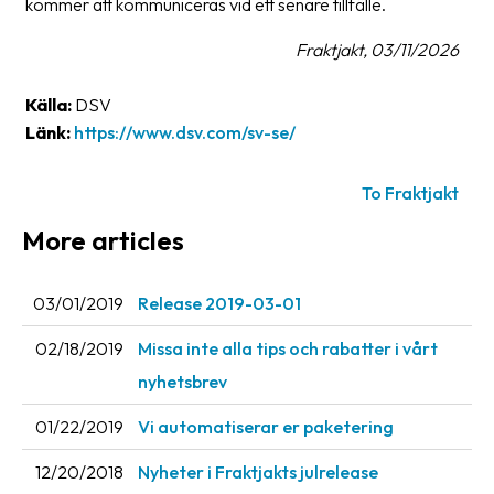
kommer att kommuniceras vid ett senare tillfälle.
News
Fraktjakt, 03/11/2026
archive
Contact
Källa:
DSV
us
Länk:
https://www.dsv.com/sv-se/
Terms
To Fraktjakt
Terms
More articles
and
conditions
03/01/2019
Release 2019-03-01
Privacy
02/18/2019
Missa inte alla tips och rabatter i vårt
Prohibited
nyhetsbrev
and
dangerous
01/22/2019
Vi automatiserar er paketering
content
12/20/2018
Nyheter i Fraktjakts julrelease