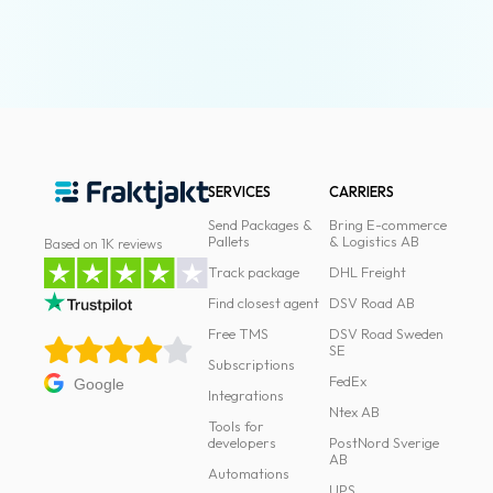
SERVICES
CARRIERS
Send Packages &
Bring E-commerce
Pallets
& Logistics AB
Based on 1K reviews
Track package
DHL Freight
Find closest agent
DSV Road AB
Free TMS
DSV Road Sweden
SE
Subscriptions
FedEx
Google
Integrations
Ntex AB
Tools for
developers
PostNord Sverige
AB
Automations
UPS