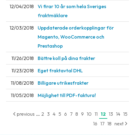
12/04/2018
Vi firar 10 år som hela Sveriges
fraktmäklare
12/03/2018
Uppdaterade orderkopplingar för
Magento, WooCommerce och
Prestashop
11/26/2018
Bättre koll på dina frakter
11/23/2018
Eget fraktavtal DHL
11/08/2018
Billigare utrikesfrakter
11/05/2018
Möjlighet till PDF-faktura!
...
previous
2
3
4
5
6
7
8
9
10
11
12
13
14
15
16
17
18
next