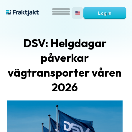
Log in
DSV: Helgdagar
påverkar
vägtransporter våren
2026
What
is
Fraktjakt?
Help?
FAQ