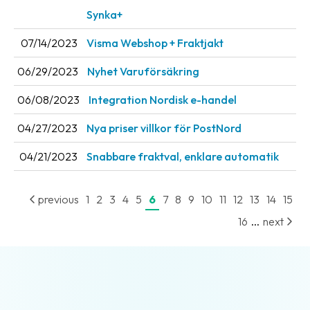
Synka+
07/14/2023
Visma Webshop + Fraktjakt
06/29/2023
Nyhet Varuförsäkring
06/08/2023
Integration Nordisk e-handel
04/27/2023
Nya priser villkor för PostNord
04/21/2023
Snabbare fraktval, enklare automatik
previous
1
2
3
4
5
6
7
8
9
10
11
12
13
14
15
...
16
next