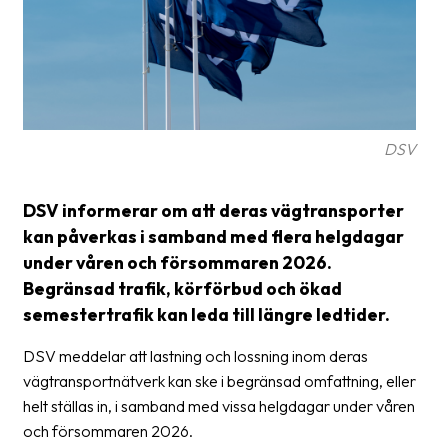
Glossary
Packing
Shipping
documents
DSV
Printer
settings
DSV informerar om att deras vägtransporter
kan påverkas i samband med flera helgdagar
Customs
under våren och försommaren 2026.
declarations
Begränsad trafik, körförbud och ökad
Delivery
semestertrafik kan leda till längre ledtider.
terms
DSV meddelar att lastning och lossning inom deras
Pickups
vägtransportnätverk kan ske i begränsad omfattning, eller
Manuals
helt ställas in, i samband med vissa helgdagar under våren
och försommaren 2026.
Downloads