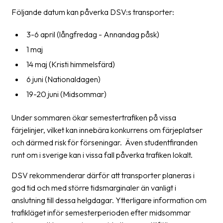
Följande datum kan påverka DSV:s transporter:
Barcode
scanner
3-6 april (långfredag - Annandag påsk)
1 maj
Support
14 maj (Kristi himmelsfärd)
About
6 juni (Nationaldagen)
the
19-20 juni (Midsommar)
company
Under sommaren ökar semestertrafiken på vissa
About
färjelinjer, vilket kan innebära konkurrens om färjeplatser
Fraktjakt
och därmed risk för förseningar. Även studentfiranden
Media
runt om i sverige kan i vissa fall påverka trafiken lokalt.
Coworkers
DSV rekommenderar därför att transporter planeras i
god tid och med större tidsmarginaler än vanligt i
Job
anslutning till dessa helgdagar. Ytterligare information om
&
trafikläget inför semesterperioden efter midsommar
career