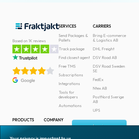
SERVICES
CARRIERS
Send Packages &
Bring E-commerce
Pallets
& Logistics AB
Based on 1K reviews
Track package
DHL Freight
Find closest agent
DSV Road AB
Free TMS
DSV Road Sweden
SE
Subscriptions
FedEx
Google
Integrations
Ntex AB
Tools for
developers
PostNord Sverige
AB
Automations
UPS
PRODUCTS
COMPANY
Log in
All products
About
Fraktjakt
Marking
Your privacy is important to us