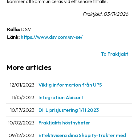
kommer att kommuniceras vid ett senare tillfälle.
News
Fraktjakt, 03/11/2026
archive
Contact
Källa:
DSV
us
Länk:
https://www.dsv.com/sv-se/
Terms
To Fraktjakt
Terms
More articles
and
conditions
12/01/2023
Viktig information från UPS
Privacy
11/15/2023
Integration Abicart
Prohibited
10/17/2023
DHL prisjustering 1/11 2023
and
dangerous
10/02/2023
Fraktjakts höstnyheter
content
09/12/2023
Effektivisera dina Shopify-frakter med