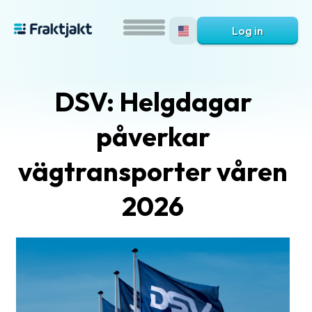
Log in
DSV: Helgdagar
påverkar
vägtransporter våren
2026
What
is
Fraktjakt?
Help?
FAQ