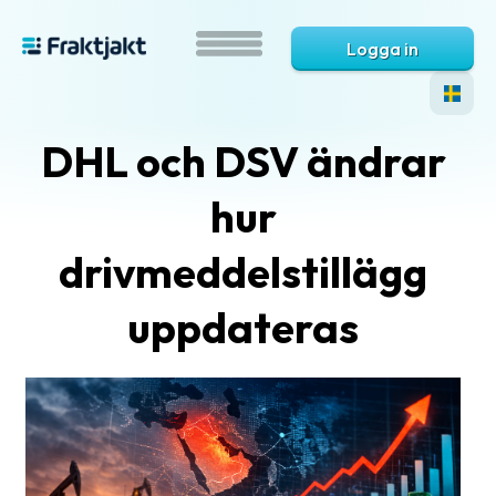
Logga in
DHL och DSV ändrar
hur
drivmeddelstillägg
uppdateras
Vad
är
Fraktjakt?
Hjälp?
Vanliga