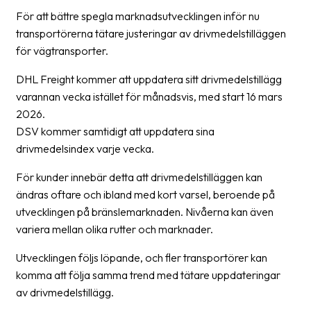
Streckkodsläsare
För att bättre spegla marknadsutvecklingen inför nu
transportörerna tätare justeringar av drivmedelstilläggen
Kundtjänst
för vägtransporter.
Om
DHL Freight kommer att uppdatera sitt drivmedelstillägg
företaget
varannan vecka istället för månadsvis, med start 16 mars
2026.
Om
DSV kommer samtidigt att uppdatera sina
Fraktjakt
drivmedelsindex varje vecka.
Pressrum
För kunder innebär detta att drivmedelstilläggen kan
Medarbetare
ändras oftare och ibland med kort varsel, beroende på
utvecklingen på bränslemarknaden. Nivåerna kan även
Jobb
variera mellan olika rutter och marknader.
&
karriär
Utvecklingen följs löpande, och fler transportörer kan
komma att följa samma trend med tätare uppdateringar
Nyhetsarkiv
av drivmedelstillägg.
Kontakta