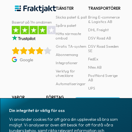
TJÄNSTER
TRANSPORTÖRER
Skicka paket & pall
Bring E-commerce
& Logistics AB
Baserat på 1tn omdömen
Spåra paket
DHL Freight
Hitta närmaste
ombud
DSV Road AB
Gratis TA-system
DSV Road Sweden
SE
Abonnemang
FedEx
Google
Integrationer
Ntex AB
Verktyg för
utvecklare
PostNord Sverige
AB
Automatiseringar
UPS
VAROR
FÖRETAG
Logga in
Samtliga varor
Om Fraktjakt
Din integritet är viktig för oss
Märkning
Pressrum
Vi använder cookies för att göra din upplevelse så bra som
Skapa konto
Emballage
Medarbetare
möjligt. Vi analyserar även ditt besök för att förstå våra
kunders behov, samt rikta relevant information och
Emballagetillbehör
Jobb & karriär