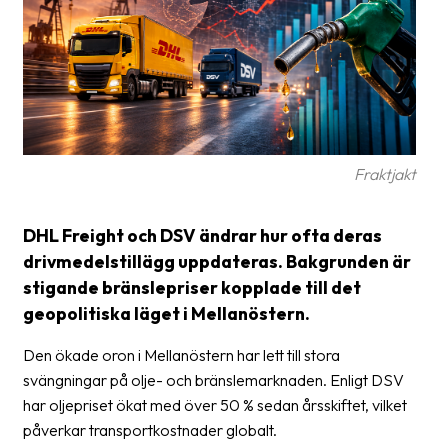
frågor
&
svar
Ordlista
Paketering
Fraktjakt
Frakthandlingar
Skrivarinställningar
DHL Freight och DSV ändrar hur ofta deras
drivmedelstillägg uppdateras. Bakgrunden är
Tulldeklarationer
stigande bränslepriser kopplade till det
Leveransvillkor
geopolitiska läget i Mellanöstern.
Upphämtningar
Den ökade oron i Mellanöstern har lett till stora
svängningar på olje- och bränslemarknaden. Enligt DSV
Manualer
har oljepriset ökat med över 50 % sedan årsskiftet, vilket
Nedladdningar
påverkar transportkostnader globalt.