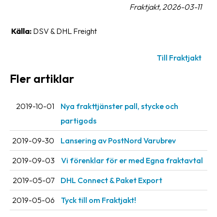
Fraktjakt, 2026-03-11
oss
Källa:
DSV & DHL Freight
Villkor
Allmänna
Till Fraktjakt
villkor
Fler artiklar
Integritet
Förbjudet
2019-10-01
Nya frakttjänster pall, stycke och
och
partigods
farligt
innehåll
2019-09-30
Lansering av PostNord Varubrev
2019-09-03
Vi förenklar för er med Egna fraktavtal
2019-05-07
DHL Connect & Paket Export
2019-05-06
Tyck till om Fraktjakt!