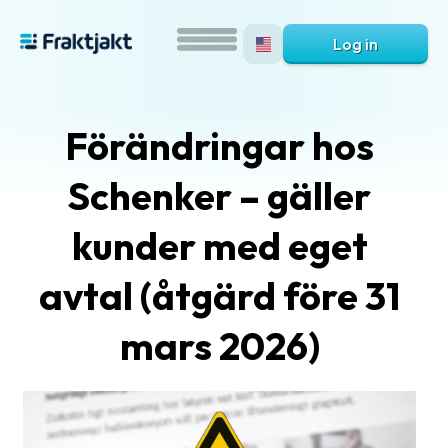
Log in
Förändringar hos
Schenker – gäller
kunder med eget
avtal (åtgärd före 31
What
is
mars 2026)
Fraktjakt?
Help?
FAQ