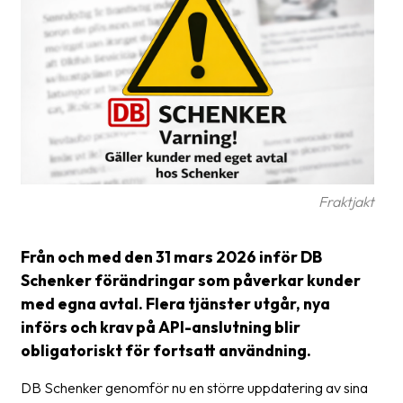
Glossary
Packing
Shipping
documents
Printer
settings
Fraktjakt
Customs
declarations
Från och med den 31 mars 2026 inför DB
Delivery
Schenker förändringar som påverkar kunder
terms
med egna avtal. Flera tjänster utgår, nya
införs och krav på API-anslutning blir
Pickups
obligatoriskt för fortsatt användning.
Manuals
DB Schenker genomför nu en större uppdatering av sina
Downloads