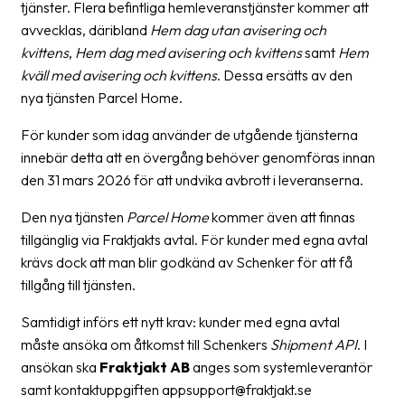
tjänster. Flera befintliga hemleveranstjänster kommer att
avvecklas, däribland
Hem dag utan avisering och
Barcode
kvittens
,
Hem dag med avisering och kvittens
samt
Hem
scanner
kväll med avisering och kvittens
. Dessa ersätts av den
Support
nya tjänsten Parcel Home.
About
För kunder som idag använder de utgående tjänsterna
the
innebär detta att en övergång behöver genomföras innan
company
den 31 mars 2026 för att undvika avbrott i leveranserna.
Den nya tjänsten
Parcel Home
kommer även att finnas
About
tillgänglig via Fraktjakts avtal. För kunder med egna avtal
Fraktjakt
krävs dock att man blir godkänd av Schenker för att få
Media
tillgång till tjänsten.
Coworkers
Samtidigt införs ett nytt krav: kunder med egna avtal
måste ansöka om åtkomst till Schenkers
Shipment API
. I
Job
ansökan ska
Fraktjakt AB
anges som systemleverantör
&
samt kontaktuppgiften appsupport@fraktjakt.se
career