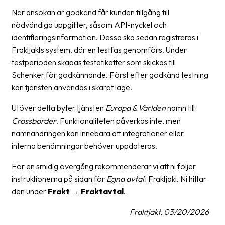
När ansökan är godkänd får kunden tillgång till
News
nödvändiga uppgifter, såsom API-nyckel och
archive
identifieringsinformation. Dessa ska sedan registreras i
Contact
Fraktjakts system, där en testfas genomförs. Under
us
testperioden skapas testetiketter som skickas till
Schenker för godkännande. Först efter godkänd testning
Terms
kan tjänsten användas i skarpt läge.
Terms
Utöver detta byter tjänsten
Europa & Världen
namn till
and
Crossborder
. Funktionaliteten påverkas inte, men
conditions
namnändringen kan innebära att integrationer eller
interna benämningar behöver uppdateras.
Privacy
För en smidig övergång rekommenderar vi att ni följer
Prohibited
instruktionerna på sidan för
Egna avtal
i Fraktjakt. Ni hittar
and
den under
Frakt → Fraktavtal
.
dangerous
content
Fraktjakt, 03/20/2026