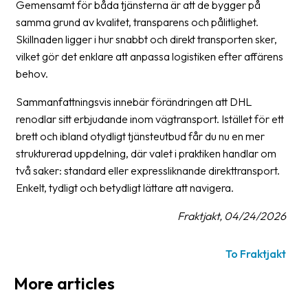
Gemensamt för båda tjänsterna är att de bygger på
News
samma grund av kvalitet, transparens och pålitlighet.
archive
Skillnaden ligger i hur snabbt och direkt transporten sker,
vilket gör det enklare att anpassa logistiken efter affärens
Contact
behov.
us
Sammanfattningsvis innebär förändringen att DHL
Terms
renodlar sitt erbjudande inom vägtransport. Istället för ett
brett och ibland otydligt tjänsteutbud får du nu en mer
Terms
strukturerad uppdelning, där valet i praktiken handlar om
and
två saker: standard eller expressliknande direkttransport.
conditions
Enkelt, tydligt och betydligt lättare att navigera.
Privacy
Fraktjakt, 04/24/2026
Prohibited
and
To Fraktjakt
dangerous
More articles
content