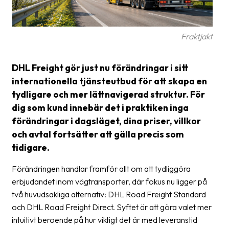
Glossary
Packing
Fraktjakt
Shipping
DHL Freight gör just nu förändringar i sitt
documents
internationella tjänsteutbud för att skapa en
Printer
tydligare och mer lättnavigerad struktur. För
settings
dig som kund innebär det i praktiken inga
förändringar i dagsläget, dina priser, villkor
Customs
declarations
och avtal fortsätter att gälla precis som
tidigare.
Delivery
terms
Förändringen handlar framför allt om att tydliggöra
erbjudandet inom vägtransporter, där fokus nu ligger på
Pickups
två huvudsakliga alternativ: DHL Road Freight Standard
Manuals
och DHL Road Freight Direct. Syftet är att göra valet mer
intuitivt beroende på hur viktigt det är med leveranstid
Downloads