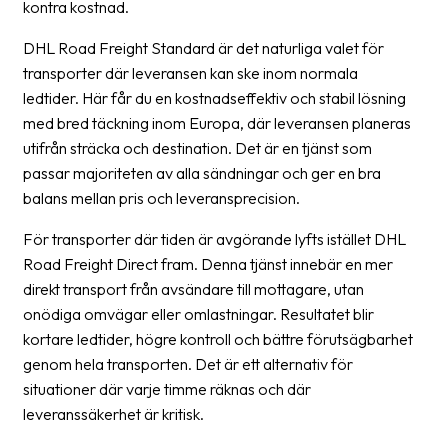
kontra kostnad.
Barcode
DHL Road Freight Standard är det naturliga valet för
scanner
transporter där leveransen kan ske inom normala
ledtider. Här får du en kostnadseffektiv och stabil lösning
Support
med bred täckning inom Europa, där leveransen planeras
About
utifrån sträcka och destination. Det är en tjänst som
the
passar majoriteten av alla sändningar och ger en bra
company
balans mellan pris och leveransprecision.
För transporter där tiden är avgörande lyfts istället DHL
About
Road Freight Direct fram. Denna tjänst innebär en mer
Fraktjakt
direkt transport från avsändare till mottagare, utan
Media
onödiga omvägar eller omlastningar. Resultatet blir
kortare ledtider, högre kontroll och bättre förutsägbarhet
Coworkers
genom hela transporten. Det är ett alternativ för
Job
situationer där varje timme räknas och där
&
leveranssäkerhet är kritisk.
career