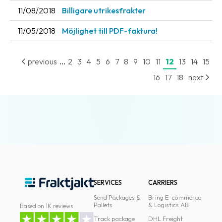
11/08/2018
Billigare utrikesfrakter
11/05/2018
Möjlighet till PDF-faktura!
...
previous
2
3
4
5
6
7
8
9
10
11
12
13
14
15
16
17
18
next
SERVICES
CARRIERS
Send Packages &
Bring E-commerce
Pallets
& Logistics AB
Based on 1K reviews
Track package
DHL Freight