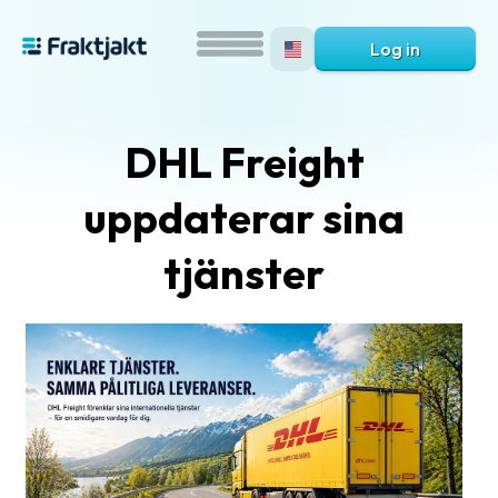
Log in
DHL Freight
uppdaterar sina
tjänster
What
is
Fraktjakt?
Help?
FAQ