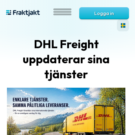
Logga in
DHL Freight
uppdaterar sina
tjänster
Vad
är
Fraktjakt?
Hjälp?
Vanliga