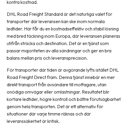
kontra kostnad.
Streckkodsläsare
DHL Road Freight Standard är det naturliga valet för
Kundtjänst
transporter där leveransen kan ske inom normala
ledtider. Här får du en kostnadseffektiv och stabil lösning
Om
med bred täckning inom Europa, där leveransen planeras
företaget
utifrån sträcka och destination. Det är en tjänst som
Om
passar majoriteten av alla sändningar och ger en bra
Fraktjakt
balans mellan pris och leveransprecision.
Pressrum
För transporter där tiden är avgörande lyfts istället DHL
Road Freight Direct fram. Denna tjänst innebär en mer
Medarbetare
direkt transport från avsändare till mottagare, utan
onödiga omvägar eller omlastningar. Resultatet blir
Jobb
&
kortare ledtider, högre kontroll och bättre förutsägbarhet
karriär
genom hela transporten. Det är ett alternativ för
situationer där varje timme räknas och där
Nyhetsarkiv
leveranssäkerhet är kritisk.
Kontakta