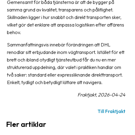
Gemensamt för båda tjänsterna är att de bygger på
oss
samma grund av kvalitet, transparens och pålitlighet.
Skillnaden ligger i hur snabbt och direkt transporten sker,
Villkor
vilket gör det enklare att anpassa logistiken efter affärens
behov.
Allmänna
villkor
Sammanfattningsvis innebär förändringen att DHL
renodlar sitt erbjudande inom vägtransport. Istället för ett
Integritet
brett och ibland otydligt tjänsteutbud får du nu en mer
Förbjudet
strukturerad uppdelning, där valet i praktiken handlar om
och
två saker: standard eller expressliknande direkttransport.
farligt
Enkelt, tydligt och betydligt lättare att navigera.
innehåll
Fraktjakt, 2026-04-24
Till Fraktjakt
Fler artiklar