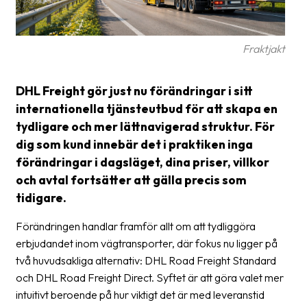
frågor
&
svar
Fraktjakt
Ordlista
DHL Freight gör just nu förändringar i sitt
Paketering
internationella tjänsteutbud för att skapa en
Frakthandlingar
tydligare och mer lättnavigerad struktur. För
dig som kund innebär det i praktiken inga
Skrivarinställningar
förändringar i dagsläget, dina priser, villkor
Tulldeklarationer
och avtal fortsätter att gälla precis som
tidigare.
Leveransvillkor
Förändringen handlar framför allt om att tydliggöra
Upphämtningar
erbjudandet inom vägtransporter, där fokus nu ligger på
två huvudsakliga alternativ: DHL Road Freight Standard
Manualer
och DHL Road Freight Direct. Syftet är att göra valet mer
Nedladdningar
intuitivt beroende på hur viktigt det är med leveranstid