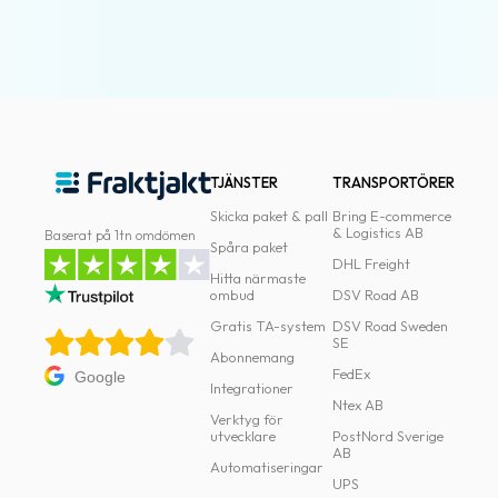
TJÄNSTER
TRANSPORTÖRER
Skicka paket & pall
Bring E-commerce
& Logistics AB
Baserat på 1tn omdömen
Spåra paket
DHL Freight
Hitta närmaste
ombud
DSV Road AB
Gratis TA-system
DSV Road Sweden
SE
Abonnemang
FedEx
Google
Integrationer
Ntex AB
Verktyg för
utvecklare
PostNord Sverige
AB
Automatiseringar
UPS