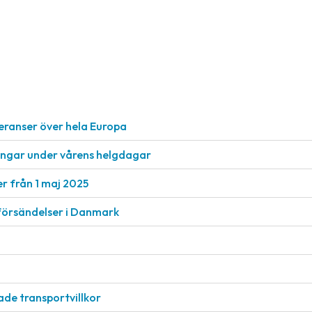
everanser över hela Europa
ngar under vårens helgdagar
er från 1 maj 2025
lförsändelser i Danmark
ade transportvillkor