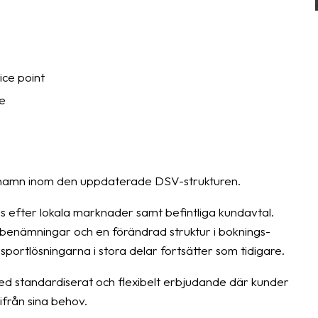
ice point
e
a namn inom den uppdaterade DSV-strukturen.
s efter lokala marknader samt befintliga kundavtal.
benämningar och en förändrad struktur i boknings-
ortlösningarna i stora delar fortsätter som tidigare.
ed standardiserat och flexibelt erbjudande där kunder
tifrån sina behov.