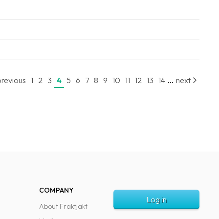
...
revious
1
2
3
4
5
6
7
8
9
10
11
12
13
14
next
COMPANY
Log in
About Fraktjakt