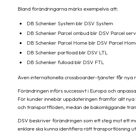
Bland förändringarna märks exempelvis att:
DB Schenker System blir DSV System
DB Schenker Parcel ombud blir DSV Parcel serv
DB Schenker Parcel Home blir DSV Parcel Hom
DB Schenker partload blir DSV LTL
DB Schenker fulload blir DSV FTL
Även internationella crossboarder-tjänster får ny
Förändringen införs successivt i Europa och anpassa
För kunder innebär uppdateringen framför allt nya 
och transportflöden, medan de bakomliggande transp
DSV beskriver förändringen som ett steg mot ett m
enklare ska kunna identifiera rätt transportlösning u