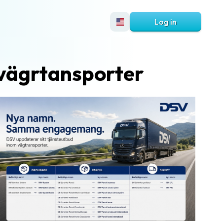
Log in
 vägrtansporter