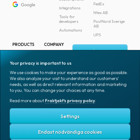
FedEx
Google
Integrations
Ntex AB
Tools for
developers
PostNord Sverige
AB
Automations
UPS
PRODUCTS
COMPANY
Log in
All products
About
Fraktjakt
Marking
Your privacy is important to us
Media
Sign up
Packaging
We use cookies to make your experience as good as possible.
Coworkers
We also analyze your visit to understand our customers'
Packaging
needs, as well as direct relevant information and marketing
accessories
Job & career
to you. You can change your choices at any time.
Office goods
News archive
Read more about
Fraktjakt's privacy policy
.
English (US)
Blog
Support
Settings
Endast nödvändiga cookies
Fraktjakt's privacy policy
Terms and conditions