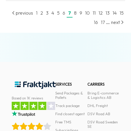
previous
1
2
3
4
5
6
7
8
9
10
11
12
13
14
15
...
16
17
next
SERVICES
CARRIERS
Send Packages &
Bring E-commerce
Pallets
& Logistics AB
Based on 1K reviews
Track package
DHL Freight
Find closest agent
DSV Road AB
Free TMS
DSV Road Sweden
SE
Subscriptions