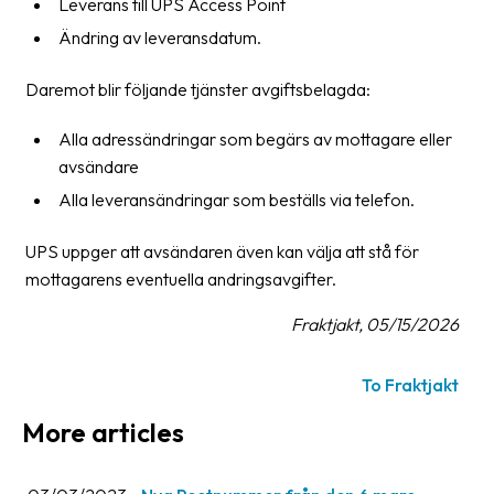
Leverans till UPS Access Point
News
Ändring av leveransdatum.
archive
Daremot blir följande tjänster avgiftsbelagda:
Contact
us
Alla adressändringar som begärs av mottagare eller
avsändare
Terms
Alla leveransändringar som beställs via telefon.
Terms
UPS uppger att avsändaren även kan välja att stå för
and
mottagarens eventuella andringsavgifter.
conditions
Fraktjakt, 05/15/2026
Privacy
Prohibited
To Fraktjakt
and
dangerous
More articles
content