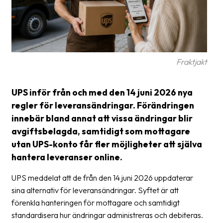
Glossary
Packing
Shipping
Fraktjakt
documents
Printer
UPS inför från och med den 14 juni 2026 nya
settings
regler för leveransändringar. Förändringen
innebär bland annat att vissa ändringar blir
Customs
declarations
avgiftsbelagda, samtidigt som mottagare
utan UPS-konto får fler möjligheter att själva
Delivery
hantera leveranser online.
terms
UPS meddelat att de från den 14 juni 2026 uppdaterar
Pickups
sina alternativ för leveransändringar. Syftet är att
Manuals
förenkla hanteringen för mottagare och samtidigt
standardisera hur ändringar administreras och debiteras.
Downloads