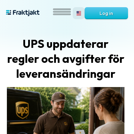
Log in
UPS uppdaterar
regler och avgifter för
leveransändringar
What
is
Fraktjakt?
Help?
FAQ