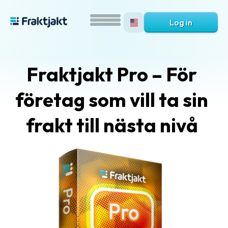
Log in
Fraktjakt Pro – För
företag som vill ta sin
frakt till nästa nivå
What
is
Fraktjakt?
Help?
FAQ