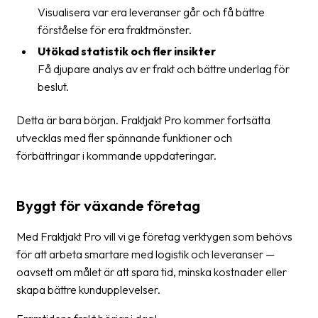
Visualisera var era leveranser går och få bättre
News
förståelse för era fraktmönster.
archive
Utökad statistik och fler insikter
Contact
Få djupare analys av er frakt och bättre underlag för
us
beslut.
Terms
Detta är bara början. Fraktjakt Pro kommer fortsätta
utvecklas med fler spännande funktioner och
Terms
förbättringar i kommande uppdateringar.
and
conditions
Byggt för växande företag
Privacy
Med Fraktjakt Pro vill vi ge företag verktygen som behövs
Prohibited
för att arbeta smartare med logistik och leveranser —
and
oavsett om målet är att spara tid, minska kostnader eller
dangerous
skapa bättre kundupplevelser.
content