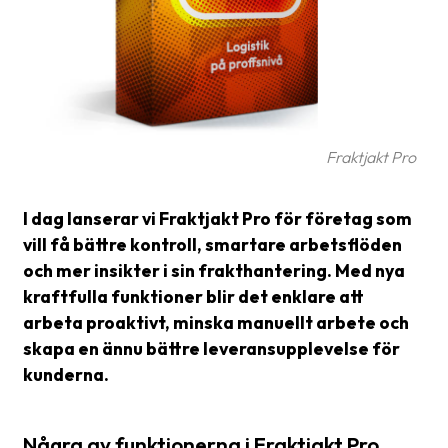
Glossary
Packing
Shipping
documents
Fraktjakt Pro
Printer
settings
I dag lanserar vi Fraktjakt Pro för företag som
Customs
vill få bättre kontroll, smartare arbetsflöden
declarations
och mer insikter i sin frakthantering. Med nya
kraftfulla funktioner blir det enklare att
Delivery
arbeta proaktivt, minska manuellt arbete och
terms
skapa en ännu bättre leveransupplevelse för
Pickups
kunderna.
Manuals
Några av funktionerna i Fraktjakt Pro
Downloads