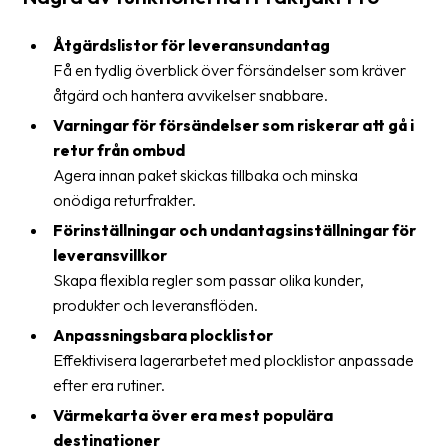
Barcode
Åtgärdslistor för leveransundantag
scanner
Få en tydlig överblick över försändelser som kräver
åtgärd och hantera avvikelser snabbare.
Support
Varningar för försändelser som riskerar att gå i
About
retur från ombud
the
Agera innan paket skickas tillbaka och minska
company
onödiga returfrakter.
Förinställningar och undantagsinställningar för
About
leveransvillkor
Fraktjakt
Skapa flexibla regler som passar olika kunder,
produkter och leveransflöden.
Media
Anpassningsbara plocklistor
Coworkers
Effektivisera lagerarbetet med plocklistor anpassade
efter era rutiner.
Job
&
Värmekarta över era mest populära
career
destinationer