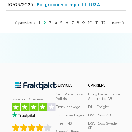
10/03/2025
Fallgropar vid import till USA
...
previous
1
2
3
4
5
6
7
8
9
10
11
12
next
SERVICES
CARRIERS
Send Packages &
Bring E-commerce
Pallets
& Logistics AB
Based on 1K reviews
Track package
DHL Freight
Find closest agent
DSV Road AB
Free TMS
DSV Road Sweden
SE
Subscriptions