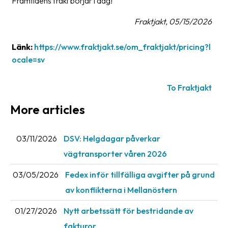
Framtidens frakt börjar i dag!
Fraktjakt, 05/15/2026
Länk:
https://www.fraktjakt.se/om_fraktjakt/pricing?l
ocale=sv
To Fraktjakt
More articles
03/11/2026
DSV: Helgdagar påverkar
vägtransporter våren 2026
03/05/2026
Fedex inför tillfälliga avgifter på grund
av konflikterna i Mellanöstern
01/27/2026
Nytt arbetssätt för bestridande av
fakturor