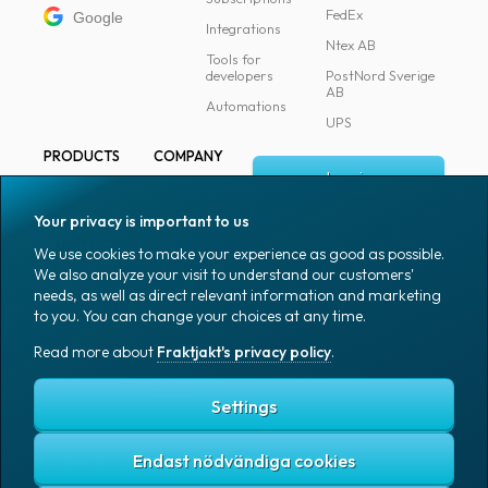
FedEx
Google
Integrations
Ntex AB
Tools for
developers
PostNord Sverige
AB
Automations
UPS
PRODUCTS
COMPANY
Log in
All products
About
Fraktjakt
Marking
Your privacy is important to us
Media
Sign up
Packaging
We use cookies to make your experience as good as possible.
Coworkers
We also analyze your visit to understand our customers'
Packaging
needs, as well as direct relevant information and marketing
accessories
Job & career
to you. You can change your choices at any time.
Office goods
News archive
Read more about
Fraktjakt's privacy policy
.
English (US)
Blog
Support
Settings
Endast nödvändiga cookies
Fraktjakt's privacy policy
Terms and conditions