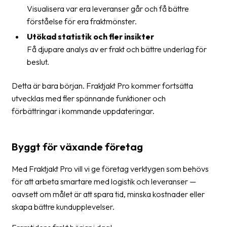
Visualisera var era leveranser går och få bättre
oss
förståelse för era fraktmönster.
Villkor
Utökad statistik och fler insikter
Få djupare analys av er frakt och bättre underlag för
Allmänna
beslut.
villkor
Detta är bara början. Fraktjakt Pro kommer fortsätta
Integritet
utvecklas med fler spännande funktioner och
Förbjudet
förbättringar i kommande uppdateringar.
och
farligt
Byggt för växande företag
innehåll
Med Fraktjakt Pro vill vi ge företag verktygen som behövs
för att arbeta smartare med logistik och leveranser —
oavsett om målet är att spara tid, minska kostnader eller
skapa bättre kundupplevelser.