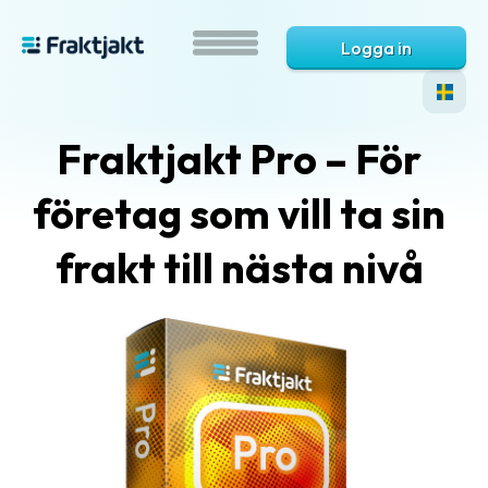
Logga in
Fraktjakt Pro – För
företag som vill ta sin
frakt till nästa nivå
Vad
är
Fraktjakt?
Hjälp?
Vanliga