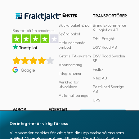
TJÄNSTER
TRANSPORTÖRER
Skicka paket & pall
Bring E-commerce
& Logistics AB
Baserat på 1tn omdömen
Spåra paket
DHL Freight
Hitta närmaste
ombud
DSV Road AB
Gratis TA-system
DSV Road Sweden
SE
Abonnemang
FedEx
Google
Integrationer
Ntex AB
Verktyg för
utvecklare
PostNord Sverige
AB
Automatiseringar
UPS
VAROR
FÖRETAG
Logga in
Samtliga varor
Om Fraktjakt
Din integritet är viktig för oss
Märkning
Pressrum
Vi använder cookies för att göra din upplevelse så bra som
Skapa konto
Emballage
Medarbetare
möjligt. Vi analyserar även ditt besök för att förstå våra