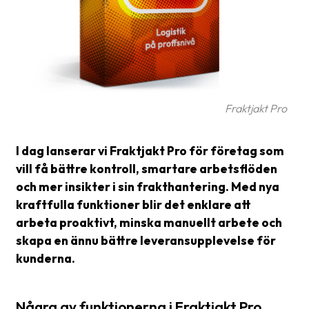
frågor
&
svar
Ordlista
Paketering
Fraktjakt Pro
Frakthandlingar
I dag lanserar vi Fraktjakt Pro för företag som
Skrivarinställningar
vill få bättre kontroll, smartare arbetsflöden
Tulldeklarationer
och mer insikter i sin frakthantering. Med nya
kraftfulla funktioner blir det enklare att
Leveransvillkor
arbeta proaktivt, minska manuellt arbete och
Upphämtningar
skapa en ännu bättre leveransupplevelse för
kunderna.
Manualer
Nedladdningar
Några av funktionerna i Fraktjakt Pro