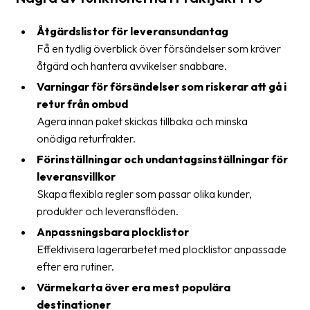
Streckkodsläsare
Åtgärdslistor för leveransundantag
Kundtjänst
Få en tydlig överblick över försändelser som kräver
åtgärd och hantera avvikelser snabbare.
Om
företaget
Varningar för försändelser som riskerar att gå i
retur från ombud
Om
Agera innan paket skickas tillbaka och minska
Fraktjakt
onödiga returfrakter.
Förinställningar och undantagsinställningar för
Pressrum
leveransvillkor
Medarbetare
Skapa flexibla regler som passar olika kunder,
produkter och leveransflöden.
Jobb
Anpassningsbara plocklistor
&
Effektivisera lagerarbetet med plocklistor anpassade
karriär
efter era rutiner.
Nyhetsarkiv
Värmekarta över era mest populära
destinationer
Kontakta