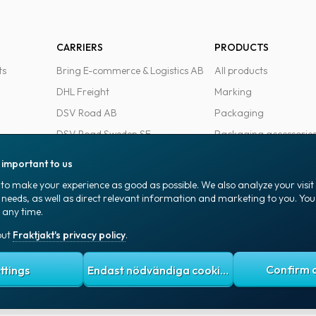
CARRIERS
PRODUCTS
ts
Bring E-commerce & Logistics AB
All products
DHL Freight
Marking
DSV Road AB
Packaging
DSV Road Sweden SE
Packaging accessorie
FedEx
Office goods
s important to us
Ntex AB
to make your experience as good as possible. We also analyze your visi
PostNord Sverige AB
 needs, as well as direct relevant information and marketing to you. Y
 any time.
UPS
out
Fraktjakt's privacy policy
.
 policy
Terms and conditions
Cookies
ttings
Endast nödvändiga cookies