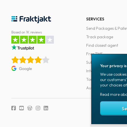
SERVICES
Send Packages & Palle
Based on 1K reviews
Track package
Find closest agent
Free TMS
Subscriptions
Your privacy i
Google
Integrations
We use cookies 
Tools for developers
our customers'
your choices at
Automations
Read more ab
Fraktjakt's privacy
Se