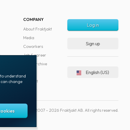
COMPANY
Log in
About Fraktjakt
Media
Sign up
Coworkers
s
Job & career
News archive
English (US)
Blog
t to understand
Support
ou can change
Copyright © 2007 – 2026 Fraktjakt AB. All rights reserved.