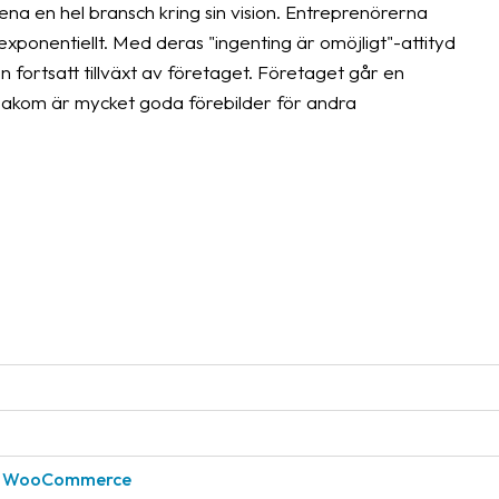
na en hel bransch kring sin vision. Entreprenörerna
xponentiellt. Med deras "ingenting är omöjligt"-attityd
n fortsatt tillväxt av företaget. Företaget går en
bakom är mycket goda förebilder för andra
för WooCommerce