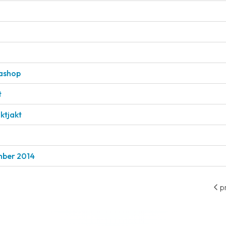
tashop
t
ktjakt
ember 2014
p