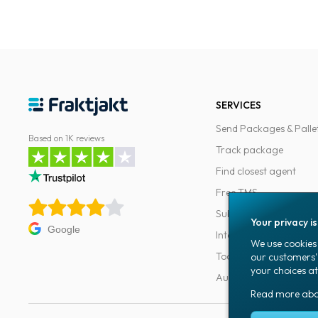
SERVICES
Send Packages & Palle
Based on 1K reviews
Track package
Find closest agent
Free TMS
Subscriptions
Your privacy i
Google
Integrations
We use cookies 
Tools for developers
our customers'
your choices at
Automations
Read more ab