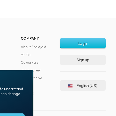
COMPANY
Log in
About Fraktjakt
Media
Sign up
Coworkers
s
Job & career
News archive
English (US)
Blog
t to understand
Support
ou can change