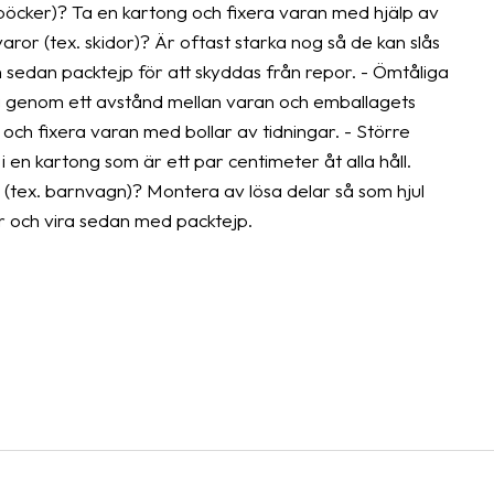
. böcker)? Ta en kartong och fixera varan med hjälp av
aror (tex. skidor)? Är oftast starka nog så de kan slås
ch sedan packtejp för att skyddas från repor. - Ömtåliga
lag genom ett avstånd mellan varan och emballagets
r och fixera varan med bollar av tidningar. - Större
 en kartong som är ett par centimeter åt alla håll.
l (tex. barnvagn)? Montera av lösa delar så som hjul
r och vira sedan med packtejp.