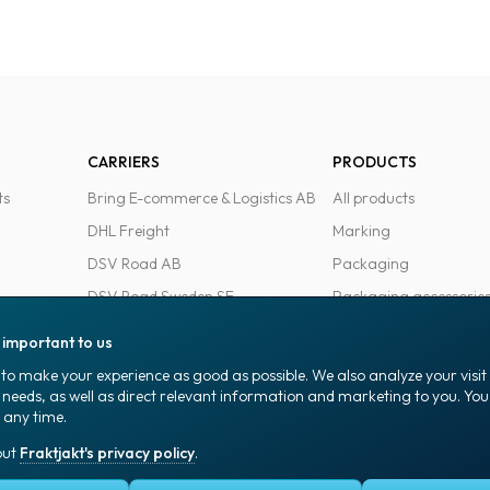
CARRIERS
PRODUCTS
ts
Bring E-commerce & Logistics AB
All products
DHL Freight
Marking
DSV Road AB
Packaging
DSV Road Sweden SE
Packaging accessorie
FedEx
Office goods
s important to us
Ntex AB
to make your experience as good as possible. We also analyze your visi
PostNord Sverige AB
 needs, as well as direct relevant information and marketing to you. Y
 any time.
UPS
out
Fraktjakt's privacy policy
.