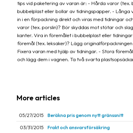
tips vid paketering av varan är: - Hårda varor (tex
bubbelplast eller bollar av tidningspapper. - Långa v
in i en förpackning direkt och viras med tidningar o
varor (tex. porslin)? Bör skyddas mot stötar och s
kanter. Vira in föremålet i bubbelplast eller tidninga
föremål (tex. leksaker)? Lägg originalförpackningen i
Fixera varan med hjälp av tidningar. - Stora föremå
och lägg dem i vagnen. Ta två svarta plastsopsäcka
More articles
05/27/2015
Beräkna pris genom nytt gränssnitt
03/31/2015
Frakt och ansvarsförsäkring