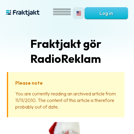
Log in
Fraktjakt gör
RadioReklam
Please note
What
You are currently reading an archived article from
is
11/11/2010. The content of this article is therefore
Fraktjakt?
probably out of date.
Help?
FAQ