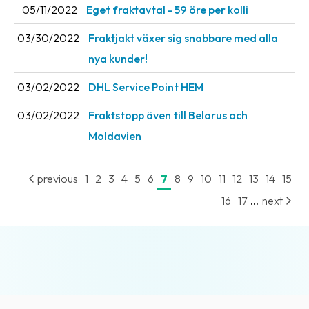
05/11/2022
Eget fraktavtal - 59 öre per kolli
News
archive
03/30/2022
Fraktjakt växer sig snabbare med alla
nya kunder!
Contact
us
03/02/2022
DHL Service Point HEM
Terms
03/02/2022
Fraktstopp även till Belarus och
Moldavien
Terms
and
conditions
previous
1
2
3
4
5
6
7
8
9
10
11
12
13
14
15
...
16
17
next
Privacy
Prohibited
and
dangerous
content