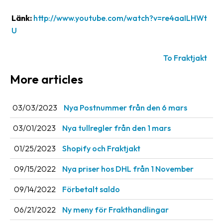
Länk:
http://www.youtube.com/watch?v=re4aaILHWt
Barcode
scanner
U
Support
To Fraktjakt
About
More articles
the
company
03/03/2023
Nya Postnummer från den 6 mars
About
03/01/2023
Nya tullregler från den 1 mars
Fraktjakt
01/25/2023
Shopify och Fraktjakt
Media
09/15/2022
Nya priser hos DHL från 1 November
Coworkers
09/14/2022
Förbetalt saldo
Job
&
06/21/2022
Ny meny för Frakthandlingar
career