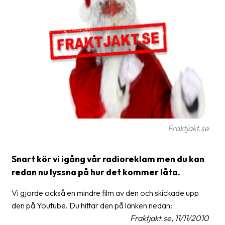
Glossary
Packing
Shipping
documents
Printer
settings
Customs
Fraktjakt.se
declarations
Delivery
Snart kör vi igång vår radioreklam men du kan
terms
redan nu lyssna på hur det kommer låta.
Pickups
Vi gjorde också en mindre film av den och skickade upp
Manuals
den på Youtube. Du hittar den på länken nedan:
Fraktjakt.se, 11/11/2010
Downloads