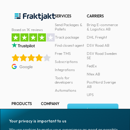
SERVICES
CARRIERS
Send Packages &
Bring E-commerce
Pallets
& Logistics AB
Based on 1K reviews
Track package
DHL Freight
Find closest agent
DSV Road AB
Free TMS
DSV Road Sweden
SE
Subscriptions
FedEx
Google
Integrations
Ntex AB
Tools for
developers
PostNord Sverige
AB
Automations
UPS
PRODUCTS
COMPANY
Log in
All products
About
Fraktjakt
Marking
Your privacy is important to us
Media
Sign up
Packaging
We use cookies to make your experience as good as possible.