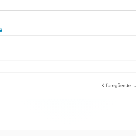
ng
...
föregående