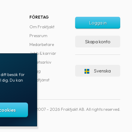
FÖRETAG
Logga in
Om Fraktjakt
Pressrum
Skapa konto
Medarbetare
Jobb & karriär
Nyhetsarkiv
Svenska
Blogg
ditt besök för
Kundtjänst
l dig. Du kan
Copyright © 2007 – 2026 Fraktjakt AB. All rights reserved.