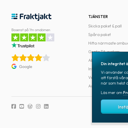
TJÄNSTER
Skicka paket & pall
Baserat på 1tn omdömen
Spåra paket
Hitta närmaste ombu
Gratis TA-system
Abonnemang
Din integritet ä
Google
Integrationer
Vi använder coo
Verktyg för utvecklar
att förstå vår
när som helst 
Automatiseringar
Läs mer om
Fr
Fraktjakts integr
Inst