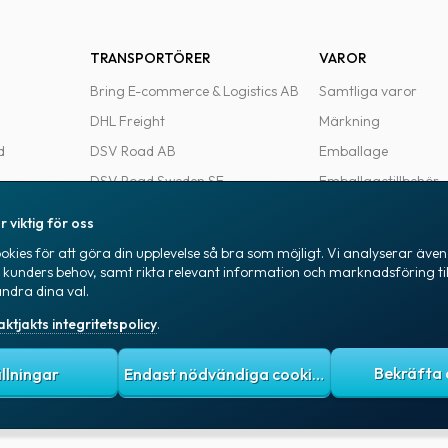
TRANSPORTÖRER
VAROR
Bring E-commerce & Logistics AB
Samtliga varor
DHL Freight
Märkning
d
DSV Road AB
Emballage
DSV Road Sweden SE
Emballagetillbehör
FedEx
Kontorsvaror
r viktig för oss
Ntex AB
kies för att göra din upplevelse så bra som möjligt. Vi analyserar även 
e
PostNord Sverige AB
a kunders behov, samt rikta relevant information och marknadsföring til
ändra dina val.
UPS
aktjakts integritetspolicy
.
itetspolicy
Allmänna villkor
Cookies
ällningar
Endast nödvändiga cookies