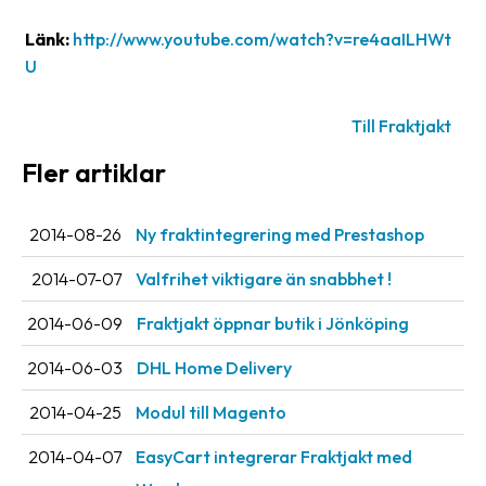
Streckkodsläsare
Länk:
http://www.youtube.com/watch?v=re4aaILHWt
Kundtjänst
U
Om
Till Fraktjakt
företaget
Fler artiklar
Om
Fraktjakt
2014-08-26
Ny fraktintegrering med Prestashop
Pressrum
2014-07-07
Valfrihet viktigare än snabbhet !
Medarbetare
2014-06-09
Fraktjakt öppnar butik i Jönköping
Jobb
&
2014-06-03
DHL Home Delivery
karriär
2014-04-25
Modul till Magento
Nyhetsarkiv
2014-04-07
EasyCart integrerar Fraktjakt med
Kontakta