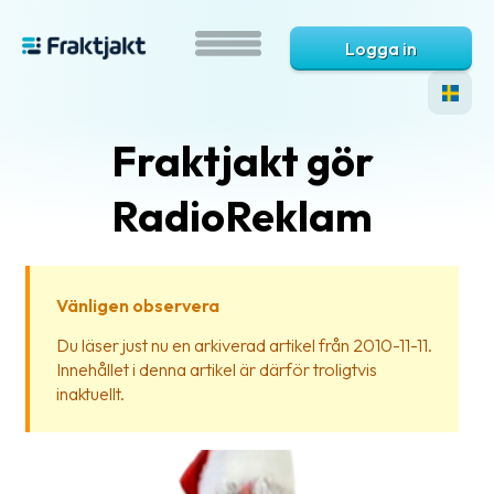
Logga in
Fraktjakt gör
RadioReklam
Vänligen observera
Vad
Du läser just nu en arkiverad artikel från 2010-11-11.
är
Innehållet i denna artikel är därför troligtvis
Fraktjakt?
inaktuellt.
Hjälp?
Vanliga