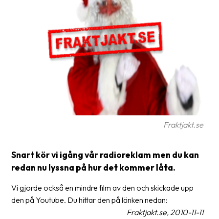
frågor
&
svar
Ordlista
Paketering
Frakthandlingar
Skrivarinställningar
Fraktjakt.se
Tulldeklarationer
Leveransvillkor
Snart kör vi igång vår radioreklam men du kan
Upphämtningar
redan nu lyssna på hur det kommer låta.
Manualer
Vi gjorde också en mindre film av den och skickade upp
den på Youtube. Du hittar den på länken nedan:
Nedladdningar
Fraktjakt.se, 2010-11-11