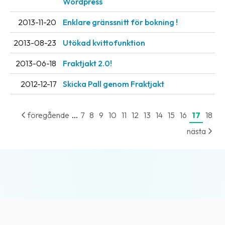
Wordpress
oss
2013-11-20
Enklare gränssnitt för bokning !
Villkor
2013-08-23
Utökad kvittofunktion
Allmänna
2013-06-18
Fraktjakt 2.0!
villkor
2012-12-17
Skicka Pall genom Fraktjakt
Integritet
Förbjudet
...
föregående
7
8
9
10
11
12
13
14
15
16
17
18
och
nästa
farligt
innehåll