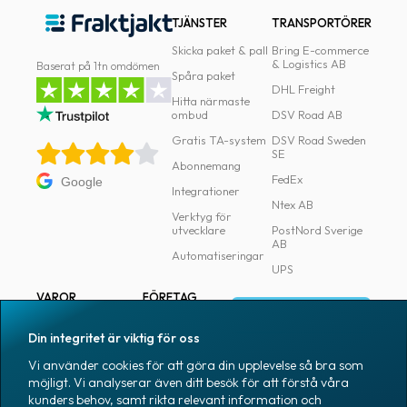
TJÄNSTER
TRANSPORTÖRER
Skicka paket & pall
Bring E-commerce
& Logistics AB
Baserat på 1tn omdömen
Spåra paket
DHL Freight
Hitta närmaste
ombud
DSV Road AB
Gratis TA-system
DSV Road Sweden
SE
Abonnemang
FedEx
Google
Integrationer
Ntex AB
Verktyg för
utvecklare
PostNord Sverige
AB
Automatiseringar
UPS
VAROR
FÖRETAG
Logga in
Samtliga varor
Om Fraktjakt
Din integritet är viktig för oss
Märkning
Pressrum
Vi använder cookies för att göra din upplevelse så bra som
Skapa konto
Emballage
Medarbetare
möjligt. Vi analyserar även ditt besök för att förstå våra
kunders behov, samt rikta relevant information och
Emballagetillbehör
Jobb & karriär