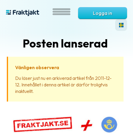
Logga in
Posten lanserad
Vänligen observera
Du läser just nu en arkiverad artikel från 2011-12-
12. Innehållet i denna artikel är därför troligtvis
Vad
inaktuellt.
är
Fraktjakt?
Hjälp?
Vanliga