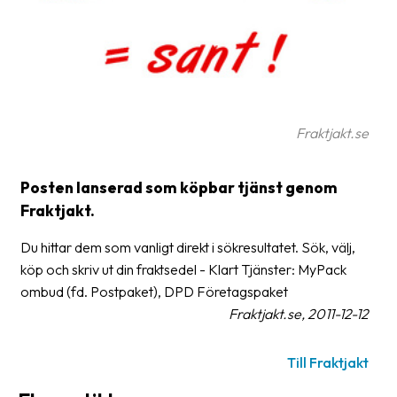
frågor
&
svar
Ordlista
Paketering
Fraktjakt.se
Frakthandlingar
Posten lanserad som köpbar tjänst genom
Skrivarinställningar
Fraktjakt.
Tulldeklarationer
Du hittar dem som vanligt direkt i sökresultatet. Sök, välj,
Leveransvillkor
köp och skriv ut din fraktsedel - Klart Tjänster: MyPack
ombud (fd. Postpaket), DPD Företagspaket
Upphämtningar
Fraktjakt.se, 2011-12-12
Manualer
Till Fraktjakt
Nedladdningar