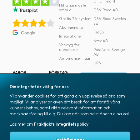
DHL Freight
Hitta närmaste
ombud
DSV Road AB
Gratis TA-system
DSV Road Sweden
SE
Abonnemang
FedEx
Google
Integrationer
Ntex AB
Verktyg för
utvecklare
PostNord Sverige
AB
Automatiseringar
UPS
VAROR
FÖRETAG
Logga in
Samtliga varor
Om Fraktjakt
Din integritet är viktig för oss
Märkning
Pressrum
Vi använder cookies för att göra din upplevelse så bra som
Skapa konto
Emballage
Medarbetare
möjligt. Vi analyserar även ditt besök för att förstå våra
kunders behov, samt rikta relevant information och
Emballagetillbehör
Jobb & karriär
marknadsföring till dig. Du kan när som helst ändra dina val.
Kontorsvaror
Nyhetsarkiv
Läs mer om
Fraktjakts integritetspolicy
.
Blogg
Svenska
Kundtjänst
Inställningar