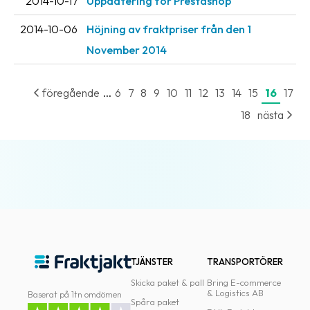
2014-10-17
Uppdatering för Prestashop
oss
2014-10-06
Höjning av fraktpriser från den 1
Villkor
November 2014
Allmänna
...
föregående
6
7
8
9
10
11
12
13
14
15
16
17
villkor
18
nästa
Integritet
Förbjudet
och
farligt
innehåll
TJÄNSTER
TRANSPORTÖRER
Skicka paket & pall
Bring E-commerce
& Logistics AB
Baserat på 1tn omdömen
Spåra paket