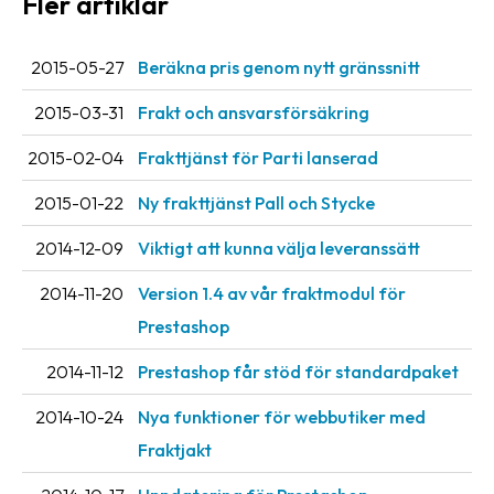
Fler artiklar
Streckkodsläsare
Kundtjänst
2015-05-27
Beräkna pris genom nytt gränssnitt
Om
2015-03-31
Frakt och ansvarsförsäkring
företaget
2015-02-04
Frakttjänst för Parti lanserad
Om
2015-01-22
Ny frakttjänst Pall och Stycke
Fraktjakt
2014-12-09
Viktigt att kunna välja leveranssätt
Pressrum
2014-11-20
Version 1.4 av vår fraktmodul för
Medarbetare
Prestashop
Jobb
2014-11-12
Prestashop får stöd för standardpaket
&
karriär
2014-10-24
Nya funktioner för webbutiker med
Nyhetsarkiv
Fraktjakt
Kontakta