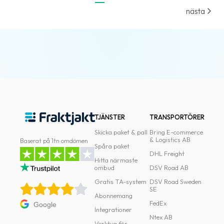
oss
nästa
Villkor
Allmänna
villkor
Integritet
Förbjudet
TJÄNSTER
TRANSPORTÖRER
och
farligt
Skicka paket & pall
Bring E-commerce
& Logistics AB
Baserat på 1tn omdömen
innehåll
Spåra paket
DHL Freight
Hitta närmaste
ombud
DSV Road AB
Gratis TA-system
DSV Road Sweden
SE
Abonnemang
FedEx
Google
Integrationer
Ntex AB
Verktyg för