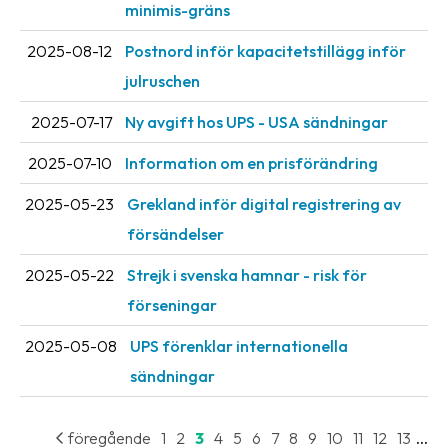
minimis-gräns
Streckkodsläsare
2025-08-12
Postnord inför kapacitetstillägg inför
Kundtjänst
julruschen
Om
2025-07-17
Ny avgift hos UPS - USA sändningar
företaget
2025-07-10
Information om en prisförändring
Om
Fraktjakt
2025-05-23
Grekland inför digital registrering av
försändelser
Pressrum
Medarbetare
2025-05-22
Strejk i svenska hamnar - risk för
förseningar
Jobb
&
2025-05-08
UPS förenklar internationella
karriär
sändningar
Nyhetsarkiv
...
föregående
1
2
3
4
5
6
7
8
9
10
11
12
13
Kontakta