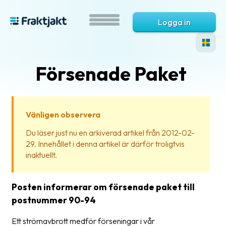
Logga in
Försenade Paket
Vänligen observera
Du läser just nu en arkiverad artikel från 2012-02-
29. Innehållet i denna artikel är därför troligtvis
Vad
inaktuellt.
är
Fraktjakt?
Posten informerar om försenade paket till
Hjälp?
postnummer 90-94
Vanliga
Ett strömavbrott medför förseningar i vår