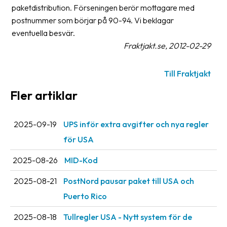
frågor
paketdistribution. Förseningen berör mottagare med
&
postnummer som börjar på 90-94. Vi beklagar
svar
eventuella besvär.
Fraktjakt.se, 2012-02-29
Ordlista
Paketering
Till Fraktjakt
Frakthandlingar
Fler artiklar
Skrivarinställningar
2025-09-19
UPS inför extra avgifter och nya regler
Tulldeklarationer
för USA
Leveransvillkor
2025-08-26
MID-Kod
Upphämtningar
2025-08-21
PostNord pausar paket till USA och
Manualer
Puerto Rico
Nedladdningar
2025-08-18
Tullregler USA - Nytt system för de