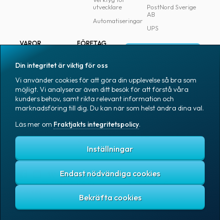
utvecklare
PostNord Sverige
AB
Automatiseringar
UPS
VAROR
FÖRETAG
Logga in
Samtliga varor
Om Fraktjakt
Din integritet är viktig för oss
Märkning
Pressrum
Vi använder cookies för att göra din upplevelse så bra som
Skapa konto
Emballage
Medarbetare
möjligt. Vi analyserar även ditt besök för att förstå våra
kunders behov, samt rikta relevant information och
Emballagetillbehör
Jobb & karriär
marknadsföring till dig. Du kan när som helst ändra dina val.
Kontorsvaror
Nyhetsarkiv
Läs mer om
Fraktjakts integritetspolicy
.
Blogg
Svenska
Kundtjänst
Inställningar
Endast nödvändiga cookies
Fraktjakts integritetspolicy
Allmänna villkor
Cookies
Copyright © 2007 – 2026 Fraktjakt AB. All rights reserved.