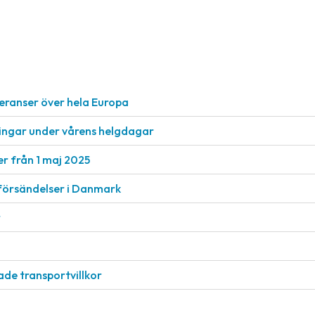
everanser över hela Europa
ingar under vårens helgdagar
er från 1 maj 2025
lförsändelser i Danmark
r
ade transportvillkor