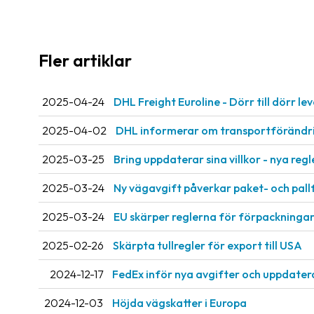
Fler artiklar
2025-04-24
DHL Freight Euroline - Dörr till dörr l
2025-04-02
DHL informerar om transportförändr
2025-03-25
Bring uppdaterar sina villkor - nya regl
2025-03-24
Ny vägavgift påverkar paket- och pal
2025-03-24
EU skärper reglerna för förpackninga
2025-02-26
Skärpta tullregler för export till USA
2024-12-17
FedEx inför nya avgifter och uppdater
2024-12-03
Höjda vägskatter i Europa