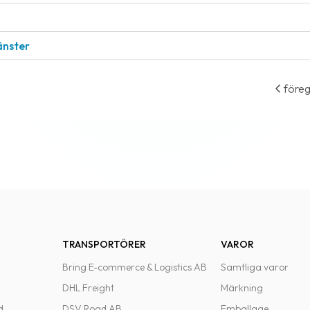
änster
före
TRANSPORTÖRER
VAROR
Bring E-commerce & Logistics AB
Samtliga varor
DHL Freight
Märkning
d
DSV Road AB
Emballage