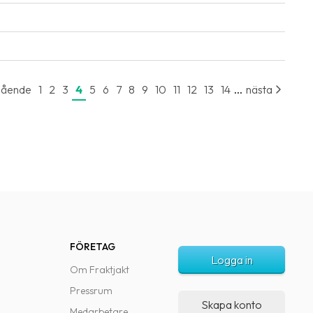
...
gående
1
2
3
4
5
6
7
8
9
10
11
12
13
14
nästa
FÖRETAG
Logga in
Om Fraktjakt
Pressrum
Skapa konto
Medarbetare