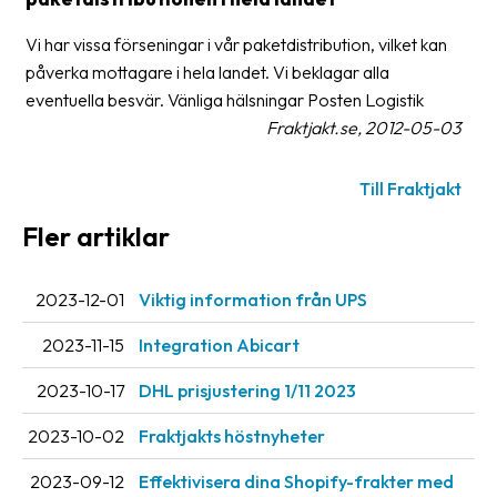
frågor
&
Vi har vissa förseningar i vår paketdistribution, vilket kan
svar
påverka mottagare i hela landet. Vi beklagar alla
eventuella besvär. Vänliga hälsningar Posten Logistik
Ordlista
Fraktjakt.se, 2012-05-03
Paketering
Till Fraktjakt
Frakthandlingar
Fler artiklar
Skrivarinställningar
Tulldeklarationer
2023-12-01
Viktig information från UPS
Leveransvillkor
2023-11-15
Integration Abicart
Upphämtningar
2023-10-17
DHL prisjustering 1/11 2023
Manualer
2023-10-02
Fraktjakts höstnyheter
Nedladdningar
2023-09-12
Effektivisera dina Shopify-frakter med