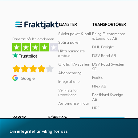
oss
Villkor
TJÄNSTER
TRANSPORTÖRER
Skicka paket & pall
Bring E-commerce
Allmänna
& Logistics AB
Baserat på 1tn omdömen
villkor
Spåra paket
DHL Freight
Hitta närmaste
Integritet
ombud
DSV Road AB
Gratis TA-system
DSV Road Sweden
Förbjudet
SE
Abonnemang
och
FedEx
Google
farligt
Integrationer
Ntex AB
innehåll
Verktyg för
utvecklare
PostNord Sverige
AB
Automatiseringar
UPS
VAROR
FÖRETAG
Logga in
Samtliga varor
Om Fraktjakt
Din integritet är viktig för oss
Märkning
Pressrum