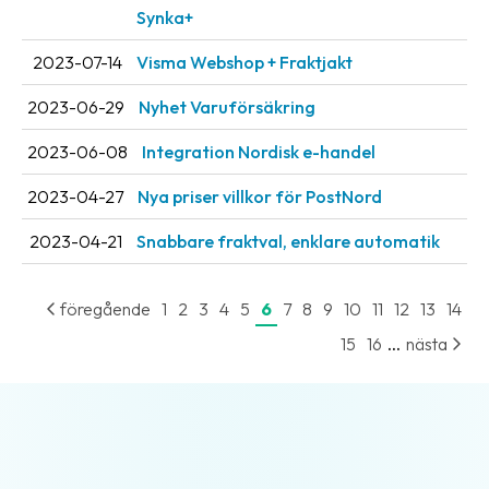
Streckkodsläsare
Synka+
Kundtjänst
2023-07-14
Visma Webshop + Fraktjakt
2023-06-29
Nyhet Varuförsäkring
Om
företaget
2023-06-08
Integration Nordisk e-handel
Om
2023-04-27
Nya priser villkor för PostNord
Fraktjakt
2023-04-21
Snabbare fraktval, enklare automatik
Pressrum
Medarbetare
föregående
1
2
3
4
5
6
7
8
9
10
11
12
13
14
...
Jobb
15
16
nästa
&
karriär
Nyhetsarkiv
Kontakta