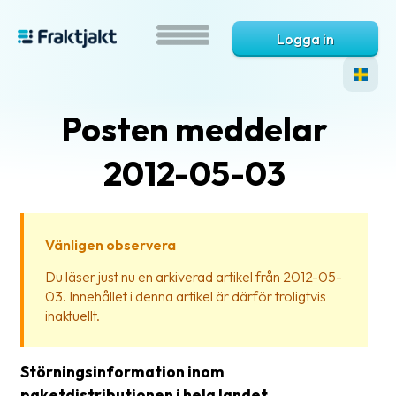
Logga in
Posten meddelar
2012-05-03
Vänligen observera
Vad
Du läser just nu en arkiverad artikel från 2012-05-
är
03. Innehållet i denna artikel är därför troligtvis
Fraktjakt?
inaktuellt.
Hjälp?
Störningsinformation inom
Vanliga
paketdistributionen i hela landet