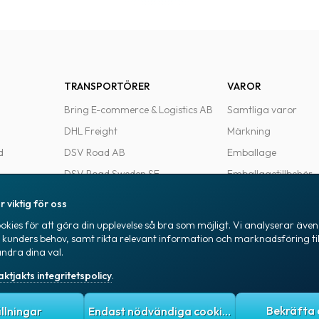
TRANSPORTÖRER
VAROR
Bring E-commerce & Logistics AB
Samtliga varor
DHL Freight
Märkning
d
DSV Road AB
Emballage
DSV Road Sweden SE
Emballagetillbehör
FedEx
Kontorsvaror
r viktig för oss
Ntex AB
kies för att göra din upplevelse så bra som möjligt. Vi analyserar även 
e
PostNord Sverige AB
a kunders behov, samt rikta relevant information och marknadsföring til
ändra dina val.
UPS
aktjakts integritetspolicy
.
itetspolicy
Allmänna villkor
Cookies
ällningar
Endast nödvändiga cookies