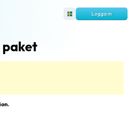
Logga in
 paket
ion.