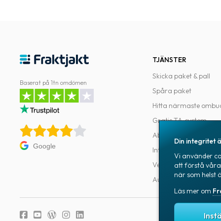
TJÄNSTER
Skicka paket & pall
Baserat på 1tn omdömen
Spåra paket
Hitta närmaste ombu
Gratis TA-system
Abonnemang
Din integritet ä
Google
Integrationer
Vi använder coo
Verktyg för utvecklar
att förstå vår
när som helst 
Automatiseringar
Läs mer om
Fr
Fraktjakts integr
Inst