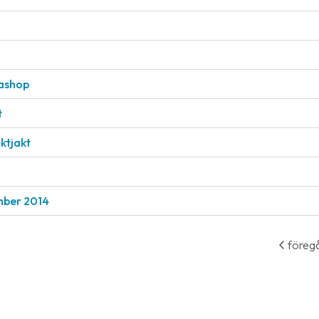
tashop
t
ktjakt
ember 2014
föreg