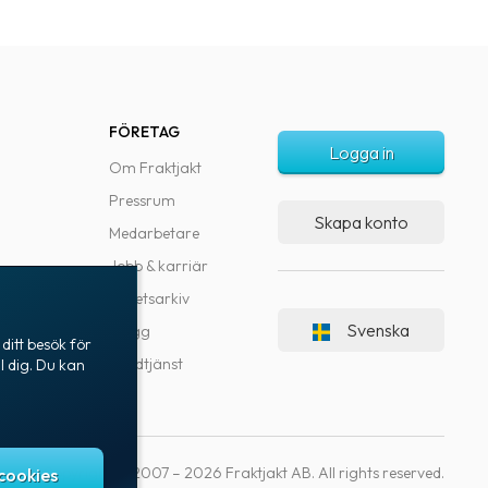
FÖRETAG
Logga in
Om Fraktjakt
Pressrum
Skapa konto
Medarbetare
Jobb & karriär
Nyhetsarkiv
Svenska
Blogg
ditt besök för
Kundtjänst
l dig. Du kan
Copyright © 2007 – 2026 Fraktjakt AB. All rights reserved.