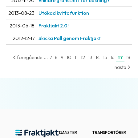
2013-11-20
Enklare gränssnitt för bokning !
oss
2013-08-23
Utökad kvittofunktion
Villkor
2013-06-18
Fraktjakt 2.0!
Allmänna
2012-12-17
Skicka Pall genom Fraktjakt
villkor
Integritet
...
föregående
7
8
9
10
11
12
13
14
15
16
17
18
Förbjudet
nästa
och
farligt
innehåll
TJÄNSTER
TRANSPORTÖRER