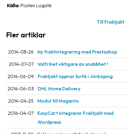
Streckkodsläsare
Källa:
Posten Logistik
Kundtjänst
Till Fraktjakt
Om
Fler artiklar
företaget
Om
2014-08-26
Ny fraktintegrering med Prestashop
Fraktjakt
2014-07-07
Valfrihet viktigare än snabbhet !
Pressrum
2014-06-09
Fraktjakt öppnar butik i Jönköping
Medarbetare
2014-06-03
DHL Home Delivery
Jobb
2014-04-25
Modul till Magento
&
karriär
2014-04-07
EasyCart integrerar Fraktjakt med
Nyhetsarkiv
Wordpress
Kontakta