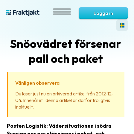
Logga in
Snöovädret försenar
pall och paket
Vänligen observera
Vad
Du läser just nu en arkiverad artikel från 2012-12-
är
04. Innehållet i denna artikel är därför troligtvis
Fraktjakt?
inaktuellt.
Hjälp?
Posten Logistik: Vädersituationen i södra
Vanliga
Sverige ger oss störningar i paket- och