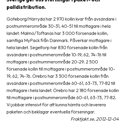
frågor
palldistribution.
&
svar
Göteborg/Härryda har 2 970 kollin kvar från avsändare i
postnummerområde 30-31, 40-51 till mottagare i hela
Ordlista
landet. Malmö/Toftanäs har 3 000 försenade kollin,
samtliga MyPack från Danmark. Påverkar mottagare i
Paketering
hela landet. Segeltorp har 830 försenade kollin från
Frakthandlingar
avsändare i postnummerområde 10-19, 62, 74-76 till
mottagare i postnummerområde 20-29. 2 500
Skrivarinställningar
försenade kollin till mottagare i postnummerområde 10-
Tulldeklarationer
19, 62, 74-76. Örebro har 3 300 försenade kollin från
avsändare i postnummerområde 60-61, 63-73, 77-82 till
Leveransvillkor
mottagare i hela landet. Örebro har 2 180 försenade kollin
till mottagare i postnummerområde 60-61, 63-73, 77-82.
Upphämtningar
Vi jobbar intensivt för att kunna hämta och leverera
Manualer
paketen och beklagar eventuella förseningar.
Fraktjakt.se, 2012-12-04
Nedladdningar