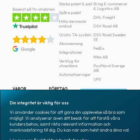
Skicka paket & pall
Bring E-commerce
& Logistics AB
Baserat på 1tn omdömen
Spåra paket
DHL Freight
Hitta närmaste
ombud
DSV Road AB
Gratis TA-system
DSV Road Sweden
SE
Abonnemang
FedEx
Google
Integrationer
Ntex AB
Verktyg för
utvecklare
PostNord Sverige
AB
Automatiseringar
UPS
VAROR
FÖRETAG
Logga in
Samtliga varor
Om Fraktjakt
Din integritet är viktig för oss
Märkning
Pressrum
Vi använder cookies för att göra din upplevelse så bra som
Skapa konto
Emballage
Medarbetare
möjligt. Vi analyserar även ditt besök för att förstå våra
kunders behov, samt rikta relevant information och
Emballagetillbehör
Jobb & karriär
marknadsföring till dig. Du kan när som helst ändra dina val.
Kontorsvaror
Nyhetsarkiv