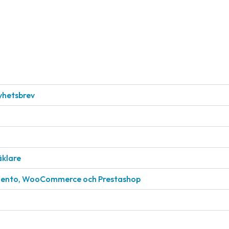
nyhetsbrev
äklare
gento, WooCommerce och Prestashop