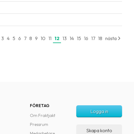
3
4
5
6
7
8
9
10
11
12
13
14
15
16
17
18
nästa
FÖRETAG
Logga in
Om Fraktjakt
Pressrum
Skapa konto
Medarbetare