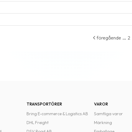
...
föregående
2
TRANSPORTÖRER
VAROR
Bring E-commerce & Logistics AB
Samtliga varor
DHL Freight
Märkning
d
DSV Road AB
Emballage