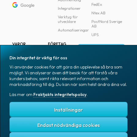
FedEx
Google
Integrationer
Ntex AB
Verktyg för
utvecklare
PostNord Sverige
AB
Automatiseringar
UPS
VAROR
FÖRETAG
Logga in
Samtliga varor
Om Fraktjakt
Din integritet är viktig för oss
Märkning
Pressrum
Vi använder cookies för att göra din upplevelse så bra som
Skapa konto
Emballage
Medarbetare
möjligt. Vi analyserar även ditt besök för att förstå våra
kunders behov, samt rikta relevant information och
Emballagetillbehör
Jobb & karriär
marknadsföring till dig. Du kan när som helst ändra dina val.
Kontorsvaror
Nyhetsarkiv
Läs mer om
Fraktjakts integritetspolicy
.
Blogg
Svenska
Kundtjänst
Inställningar
Endast nödvändiga cookies
Fraktjakts integritetspolicy
Allmänna villkor
Cookies