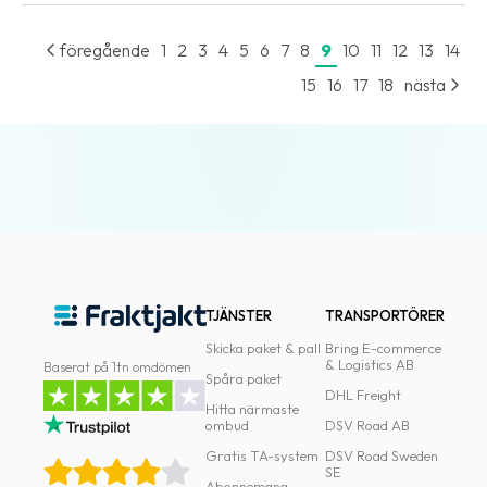
oss
föregående
1
2
3
4
5
6
7
8
9
10
11
12
13
14
Villkor
15
16
17
18
nästa
Allmänna
villkor
Integritet
Förbjudet
och
farligt
innehåll
TJÄNSTER
TRANSPORTÖRER
Skicka paket & pall
Bring E-commerce
& Logistics AB
Baserat på 1tn omdömen
Spåra paket
DHL Freight
Hitta närmaste
ombud
DSV Road AB
Gratis TA-system
DSV Road Sweden
SE
Abonnemang