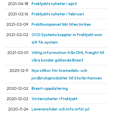
Streckkodsläsare
2021-04-18
Fraktjakts nyheter i april
Kundtjänst
2021-02-16
Fraktjakts nyheter i februari
2021-02-09
Fraktkompaniet blir Ntex Inrikes
Om
företaget
2021-02-02
OCD Systems kopplar in Fraktjakt som
sitt TA-system
Om
Fraktjakt
2021-02-01
Viktig information från DHL Freight till
Pressrum
våra kunder gällande Brexit
Medarbetare
2020-12-11
Nya villkor för livsmedels- och
jordbruksprodukter till Storbritannien
Jobb
&
2020-12-02
Brexit-uppdatering
karriär
2020-12-02
Vinternyheter i Fraktjakt
Nyhetsarkiv
2020-11-24
Leveranstider och info inför jul
Kontakta