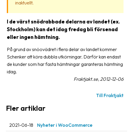
inaktuellt.
frågor
&
svar
I de värst snödrabbade delarna av landet (ex.
Stockholm) kan det idag fredag bli försenad
Ordlista
eller ingen hämtning.
Paketering
På grund av snöovädret i flera delar av landet kommer
Frakthandlingar
Schenker att köra dubbla utkörningar. Därför kan endast
de kunder som har fasta hämtningar garanteras hämtning
Skrivarinställningar
idag.
Tulldeklarationer
Fraktjakt.se, 2012-12-06
Leveransvillkor
Till Fraktjakt
Upphämtningar
Fler artiklar
Manualer
Nedladdningar
2021-06-18
Nyheter i WooCommerce