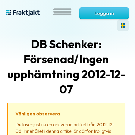
Logga in
DB Schenker:
Försenad/Ingen
upphämtning 2012-12-
07
Vad
är
Fraktjakt?
Vänligen observera
Hjälp?
Du läser just nu en arkiverad artikel från 2012-12-
06. Innehållet i denna artikel är därför troligtvis
Vanliga