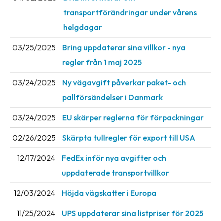
transportförändringar under vårens
Barcode
helgdagar
scanner
03/25/2025
Bring uppdaterar sina villkor - nya
Support
regler från 1 maj 2025
About
03/24/2025
Ny vägavgift påverkar paket- och
the
company
pallförsändelser i Danmark
03/24/2025
EU skärper reglerna för förpackningar
About
Fraktjakt
02/26/2025
Skärpta tullregler för export till USA
Media
12/17/2024
FedEx inför nya avgifter och
Coworkers
uppdaterade transportvillkor
Job
12/03/2024
Höjda vägskatter i Europa
&
11/25/2024
UPS uppdaterar sina listpriser för 2025
career