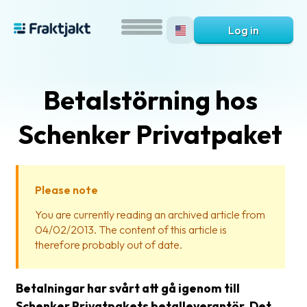
Log in
Betalstörning hos
Schenker Privatpaket
Please note
What
You are currently reading an archived article from
is
04/02/2013. The content of this article is
Fraktjakt?
therefore probably out of date.
Help?
Betalningar har svårt att gå igenom till
FAQ
Schenker Privatpakets betalleverantör. Det