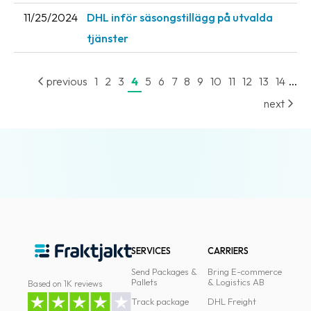
11/25/2024
DHL inför säsongstillägg på utvalda
News
archive
tjänster
Contact
us
...
previous
1
2
3
4
5
6
7
8
9
10
11
12
13
14
next
Terms
Terms
and
conditions
Privacy
Prohibited
and
SERVICES
CARRIERS
dangerous
Send Packages &
Bring E-commerce
Pallets
& Logistics AB
content
Based on 1K reviews
Track package
DHL Freight