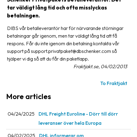
tar väldigt lång tid och ofta misslyckas
Glossary
betalningen.
Packing
DIBS vår betalleverantör har för närvarande störningar
Shipping
betalningar går igenom, men tar väldigt lång tid att få
documents
respons. Får du inte igenom din betalning kontakta vår
support på support.privatpaket@dbschenker.com så
Printer
hjälper vi dig så att du får din paketlapp.
settings
Fraktjakt.se, 04/02/2013
Customs
declarations
To Fraktjakt
Delivery
More articles
terms
Pickups
04/24/2025
DHL Freight Euroline - Dörr till dörr
leveranser över hela Europa
Manuals
04/02/2025
DHL informerar om
Downloads