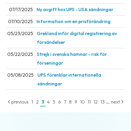
07/17/2025
Ny avgift hos UPS - USA sändningar
07/10/2025
Information om en prisförändring
05/23/2025
Grekland inför digital registrering av
försändelser
05/22/2025
Strejk i svenska hamnar - risk för
förseningar
05/08/2025
UPS förenklar internationella
sändningar
...
previous
1
2
3
4
5
6
7
8
9
10
11
12
13
next