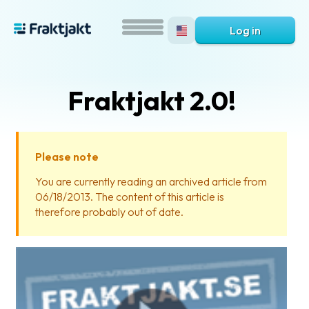
Log in
Fraktjakt 2.0!
Please note
You are currently reading an archived article from
06/18/2013. The content of this article is
What
therefore probably out of date.
is
Fraktjakt?
Help?
FAQ