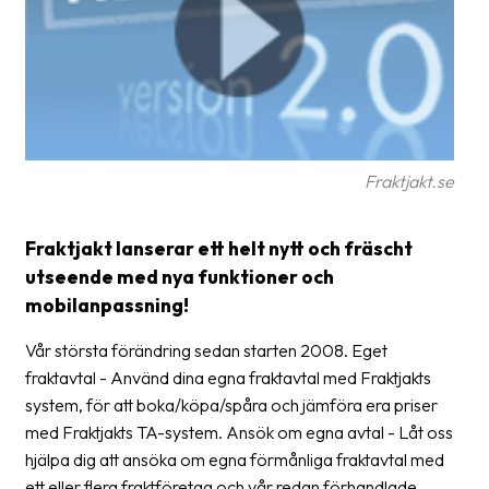
Glossary
Packing
Shipping
documents
Fraktjakt.se
Printer
settings
Fraktjakt lanserar ett helt nytt och fräscht
Customs
utseende med nya funktioner och
declarations
mobilanpassning!
Delivery
Vår största förändring sedan starten 2008. Eget
terms
fraktavtal - Använd dina egna fraktavtal med Fraktjakts
Pickups
system, för att boka/köpa/spåra och jämföra era priser
med Fraktjakts TA-system. Ansök om egna avtal - Låt oss
Manuals
hjälpa dig att ansöka om egna förmånliga fraktavtal med
Downloads
ett eller flera fraktföretag och vår redan förhandlade