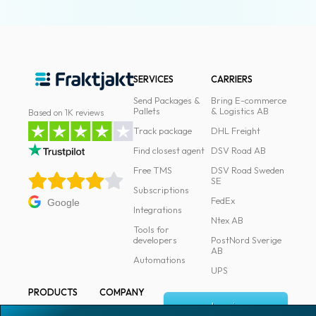
SERVICES
CARRIERS
Send Packages &
Bring E-commerce
Pallets
& Logistics AB
Based on 1K reviews
Track package
DHL Freight
Find closest agent
DSV Road AB
Free TMS
DSV Road Sweden
SE
Subscriptions
FedEx
Google
Integrations
Ntex AB
Tools for
developers
PostNord Sverige
AB
Automations
UPS
PRODUCTS
COMPANY
Log in
All products
About