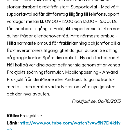
storkundsrabatt direkt från start. Supportavtal - Med vårt
Barcode
supportavtal så får ditt företag tillgång till telefonsupport
scanner
vardagar mellan kl. 09.00 - 12.00 och 13.00 - 16.00. Du
får snabbare tillgång till Fraktjakt-experter via telefon när
Support
du har frågor eller behöver råd. Hitta närmaste ombud -
About
Hitta närmaste ombud för fraktinlämning och jämför olika
the
fraktleverantörers tillgänglighet där just du bor. Se allting
company
på google kartor. Spåra dina paket - Ny och förbättrade!
Håll koll på var dina paket befinner sig genom att använda
About
Fraktjakts spårningsformulär. Mobilanpassning - Använd
Fraktjakt
Fraktjakt från din iPhone eller Android. Ta gärna kontakt
med oss och berätta vad ni tycker om våra nya tjänster
Media
och den nya layouten.
Coworkers
Fraktjakt.se, 06/18/2013
Job
Källa:
Fraktjakt.se
&
Länk:
http://www.youtube.com/watch?v=w5N7D4kNy
career