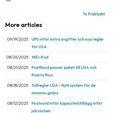
n8
News
archive
To Fraktjakt
Contact
More articles
us
09/19/2025
UPS inför extra avgifter och nya regler
Terms
för USA
Terms
08/26/2025
MID-Kod
and
conditions
08/21/2025
PostNord pausar paket till USA och
Privacy
Puerto Rico
Prohibited
08/18/2025
Tullregler USA - Nytt system för de
and
minimis-gräns
dangerous
content
08/12/2025
Postnord inför kapacitetstillägg inför
julruschen