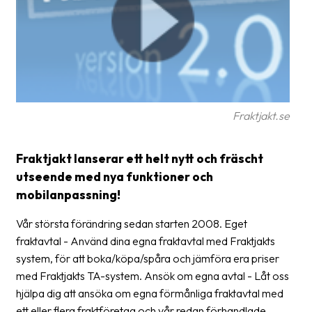
Glossary
Packing
Shipping
documents
Fraktjakt.se
Printer
settings
Fraktjakt lanserar ett helt nytt och fräscht
Customs
utseende med nya funktioner och
declarations
mobilanpassning!
Delivery
Vår största förändring sedan starten 2008. Eget
terms
fraktavtal - Använd dina egna fraktavtal med Fraktjakts
Pickups
system, för att boka/köpa/spåra och jämföra era priser
med Fraktjakts TA-system. Ansök om egna avtal - Låt oss
Manuals
hjälpa dig att ansöka om egna förmånliga fraktavtal med
Downloads
ett eller flera fraktföretag och vår redan förhandlade