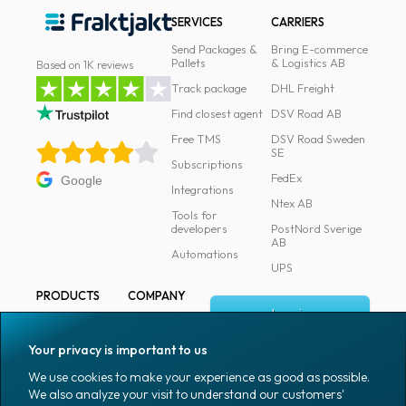
SERVICES
CARRIERS
Send Packages &
Bring E-commerce
Pallets
& Logistics AB
Based on 1K reviews
Track package
DHL Freight
Find closest agent
DSV Road AB
Free TMS
DSV Road Sweden
SE
Subscriptions
FedEx
Google
Integrations
Ntex AB
Tools for
developers
PostNord Sverige
AB
Automations
UPS
PRODUCTS
COMPANY
Log in
All products
About
Fraktjakt
Marking
Your privacy is important to us
Media
Sign up
Packaging
We use cookies to make your experience as good as possible.
Coworkers
We also analyze your visit to understand our customers'
Packaging