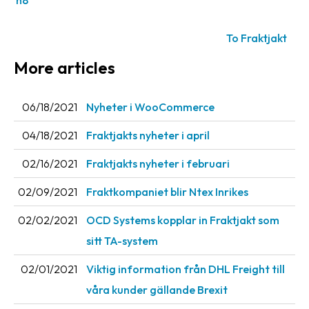
n8
News
archive
To Fraktjakt
Contact
More articles
us
06/18/2021
Nyheter i WooCommerce
Terms
04/18/2021
Fraktjakts nyheter i april
Terms
and
02/16/2021
Fraktjakts nyheter i februari
conditions
02/09/2021
Fraktkompaniet blir Ntex Inrikes
Privacy
02/02/2021
OCD Systems kopplar in Fraktjakt som
Prohibited
sitt TA-system
and
dangerous
02/01/2021
Viktig information från DHL Freight till
content
våra kunder gällande Brexit