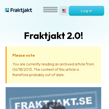
Log in
Fraktjakt 2.0!
Please note
You are currently reading an archived article from
06/18/2013. The content of this article is
What
therefore probably out of date.
is
Fraktjakt?
Help?
FAQ