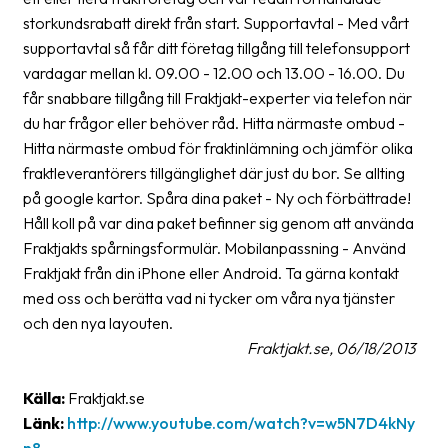
storkundsrabatt direkt från start. Supportavtal - Med vårt
Barcode
supportavtal så får ditt företag tillgång till telefonsupport
scanner
vardagar mellan kl. 09.00 - 12.00 och 13.00 - 16.00. Du
får snabbare tillgång till Fraktjakt-experter via telefon när
Support
du har frågor eller behöver råd. Hitta närmaste ombud -
About
Hitta närmaste ombud för fraktinlämning och jämför olika
the
fraktleverantörers tillgänglighet där just du bor. Se allting
company
på google kartor. Spåra dina paket - Ny och förbättrade!
Håll koll på var dina paket befinner sig genom att använda
About
Fraktjakts spårningsformulär. Mobilanpassning - Använd
Fraktjakt
Fraktjakt från din iPhone eller Android. Ta gärna kontakt
med oss och berätta vad ni tycker om våra nya tjänster
Media
och den nya layouten.
Coworkers
Fraktjakt.se, 06/18/2013
Job
Källa:
Fraktjakt.se
&
Länk:
http://www.youtube.com/watch?v=w5N7D4kNy
career