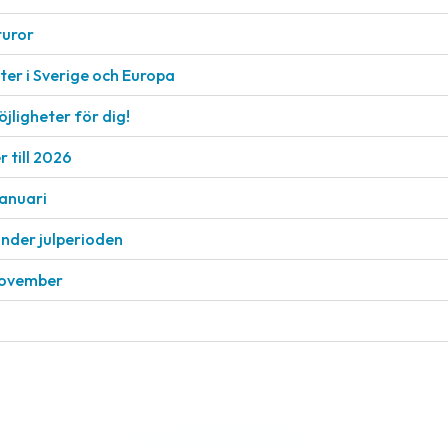
turor
er i Sverige och Europa
öjligheter för dig!
 till 2026
januari
under julperioden
 november