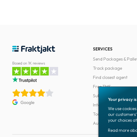
SERVICES
Send Packages & Palle
Based on 1K reviews
Track package
Find closest agent
Free TMS
Subscriptions
Your privacy i
Google
Integrations
We use cookies 
Tools for developers
our customers'
your choices at
Automations
Read more ab