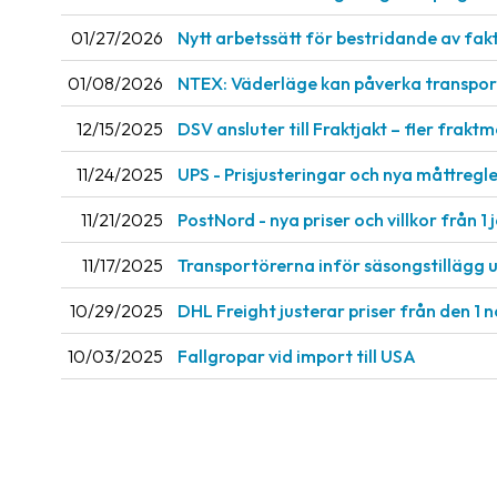
01/27/2026
Nytt arbetssätt för bestridande av fak
01/08/2026
NTEX: Väderläge kan påverka transport
12/15/2025
DSV ansluter till Fraktjakt – fler fraktm
11/24/2025
UPS - Prisjusteringar och nya måttregler
11/21/2025
PostNord - nya priser och villkor från 1 
11/17/2025
Transportörerna inför säsongstillägg 
10/29/2025
DHL Freight justerar priser från den 1
10/03/2025
Fallgropar vid import till USA