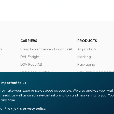
CARRIERS
PRODUCTS
ts
Bring E-commerce & Logistics AB
All products
DHL Freight
Marking
DSV Road AB
Packaging
DSV Road Sweden SE
Packaging accessorie
FedEx
Office goods
s important to us
Ntex AB
to make your experience as good as possible. We also analyze your visi
PostNord Sverige AB
 needs, as well as direct relevant information and marketing to you. Y
 any time.
UPS
out
Fraktjakt's privacy policy
.