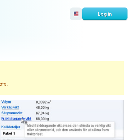
Log in
ate.