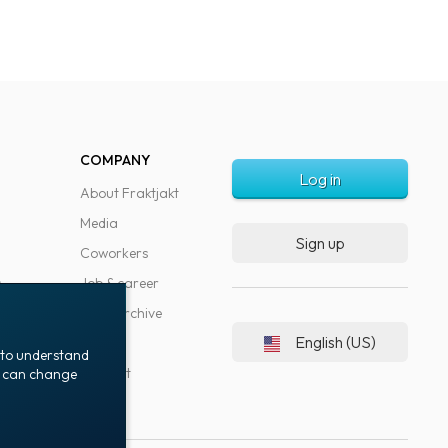
COMPANY
Log in
About Fraktjakt
Media
Sign up
Coworkers
s
Job & career
News archive
English (US)
Blog
t to understand
Support
ou can change