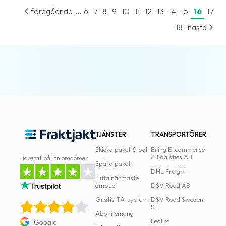
oss
...
föregående
6
7
8
9
10
11
12
13
14
15
16
17
18
nästa
Villkor
Allmänna
villkor
Integritet
Förbjudet
och
farligt
TJÄNSTER
TRANSPORTÖRER
innehåll
Skicka paket & pall
Bring E-commerce
& Logistics AB
Baserat på 1tn omdömen
Spåra paket
DHL Freight
Hitta närmaste
ombud
DSV Road AB
Gratis TA-system
DSV Road Sweden
SE
Abonnemang
FedEx
Google