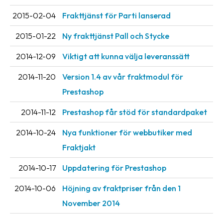
Streckkodsläsare
2015-02-04
Frakttjänst för Parti lanserad
Kundtjänst
2015-01-22
Ny frakttjänst Pall och Stycke
Om
2014-12-09
Viktigt att kunna välja leveranssätt
företaget
2014-11-20
Version 1.4 av vår fraktmodul för
Om
Prestashop
Fraktjakt
2014-11-12
Prestashop får stöd för standardpaket
Pressrum
2014-10-24
Nya funktioner för webbutiker med
Medarbetare
Fraktjakt
Jobb
2014-10-17
Uppdatering för Prestashop
&
karriär
2014-10-06
Höjning av fraktpriser från den 1
Nyhetsarkiv
November 2014
Kontakta