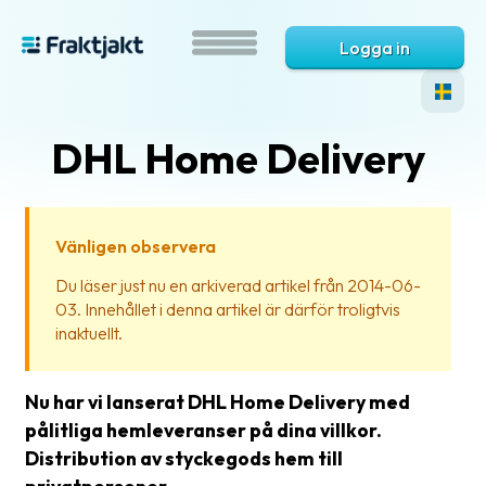
Logga in
DHL Home Delivery
Vänligen observera
Du läser just nu en arkiverad artikel från 2014-06-
03. Innehållet i denna artikel är därför troligtvis
Vad
inaktuellt.
är
Fraktjakt?
Nu har vi lanserat DHL Home Delivery med
Hjälp?
pålitliga hemleveranser på dina villkor.
Distribution av styckegods hem till
Vanliga