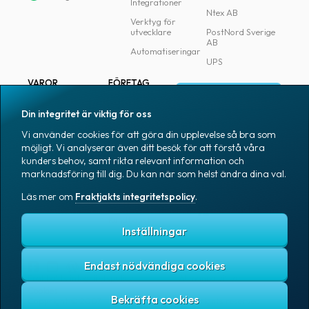
Integrationer
Ntex AB
Verktyg för
utvecklare
PostNord Sverige
AB
Automatiseringar
UPS
VAROR
FÖRETAG
Logga in
Samtliga varor
Om Fraktjakt
Din integritet är viktig för oss
Märkning
Pressrum
Vi använder cookies för att göra din upplevelse så bra som
Skapa konto
Emballage
Medarbetare
möjligt. Vi analyserar även ditt besök för att förstå våra
kunders behov, samt rikta relevant information och
Emballagetillbehör
Jobb & karriär
marknadsföring till dig. Du kan när som helst ändra dina val.
Kontorsvaror
Nyhetsarkiv
Läs mer om
Fraktjakts integritetspolicy
.
Blogg
Svenska
Kundtjänst
Inställningar
Endast nödvändiga cookies
Fraktjakts integritetspolicy
Allmänna villkor
Cookies
Copyright © 2007 – 2026 Fraktjakt AB. All rights reserved.