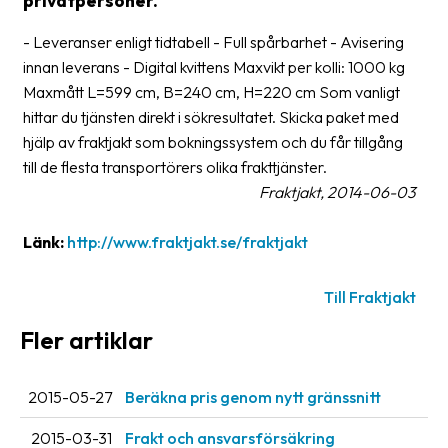
privatpersoner.
frågor
&
- Leveranser enligt tidtabell - Full spårbarhet - Avisering
svar
innan leverans - Digital kvittens Maxvikt per kolli: 1000 kg
Maxmått L=599 cm, B=240 cm, H=220 cm Som vanligt
Ordlista
hittar du tjänsten direkt i sökresultatet. Skicka paket med
Paketering
hjälp av fraktjakt som bokningssystem och du får tillgång
till de flesta transportörers olika frakttjänster.
Frakthandlingar
Fraktjakt, 2014-06-03
Skrivarinställningar
Länk:
http://www.fraktjakt.se/fraktjakt
Tulldeklarationer
Till Fraktjakt
Leveransvillkor
Fler artiklar
Upphämtningar
Manualer
2015-05-27
Beräkna pris genom nytt gränssnitt
Nedladdningar
2015-03-31
Frakt och ansvarsförsäkring