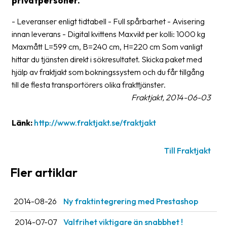
privatpersoner.
frågor
&
- Leveranser enligt tidtabell - Full spårbarhet - Avisering
svar
innan leverans - Digital kvittens Maxvikt per kolli: 1000 kg
Maxmått L=599 cm, B=240 cm, H=220 cm Som vanligt
Ordlista
hittar du tjänsten direkt i sökresultatet. Skicka paket med
Paketering
hjälp av fraktjakt som bokningssystem och du får tillgång
till de flesta transportörers olika frakttjänster.
Frakthandlingar
Fraktjakt, 2014-06-03
Skrivarinställningar
Länk:
http://www.fraktjakt.se/fraktjakt
Tulldeklarationer
Till Fraktjakt
Leveransvillkor
Fler artiklar
Upphämtningar
Manualer
2014-08-26
Ny fraktintegrering med Prestashop
Nedladdningar
2014-07-07
Valfrihet viktigare än snabbhet !