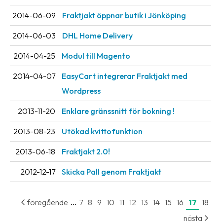
Streckkodsläsare
2014-06-09
Fraktjakt öppnar butik i Jönköping
Kundtjänst
2014-06-03
DHL Home Delivery
Om
2014-04-25
Modul till Magento
företaget
2014-04-07
EasyCart integrerar Fraktjakt med
Om
Wordpress
Fraktjakt
2013-11-20
Enklare gränssnitt för bokning !
Pressrum
2013-08-23
Utökad kvittofunktion
Medarbetare
2013-06-18
Fraktjakt 2.0!
Jobb
&
2012-12-17
Skicka Pall genom Fraktjakt
karriär
Nyhetsarkiv
...
föregående
7
8
9
10
11
12
13
14
15
16
17
18
nästa
Kontakta