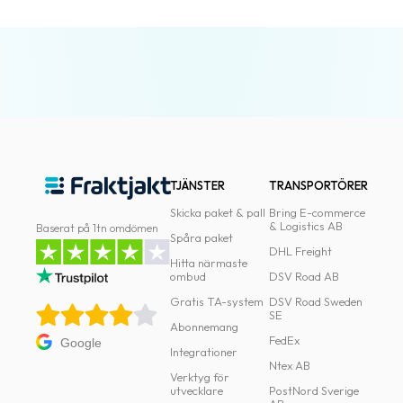
oss
Villkor
Allmänna
villkor
Integritet
TJÄNSTER
TRANSPORTÖRER
Förbjudet
Skicka paket & pall
Bring E-commerce
och
& Logistics AB
Baserat på 1tn omdömen
farligt
Spåra paket
DHL Freight
innehåll
Hitta närmaste
ombud
DSV Road AB
Gratis TA-system
DSV Road Sweden
SE
Abonnemang
FedEx
Google
Integrationer
Ntex AB
Verktyg för
utvecklare
PostNord Sverige