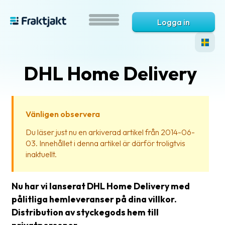
Logga in
DHL Home Delivery
Vänligen observera
Du läser just nu en arkiverad artikel från 2014-06-
03. Innehållet i denna artikel är därför troligtvis
Vad
inaktuellt.
är
Fraktjakt?
Nu har vi lanserat DHL Home Delivery med
Hjälp?
pålitliga hemleveranser på dina villkor.
Distribution av styckegods hem till
Vanliga