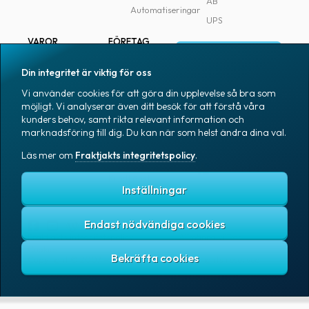
AB
Automatiseringar
UPS
VAROR
FÖRETAG
Logga in
Samtliga varor
Om Fraktjakt
Din integritet är viktig för oss
Märkning
Pressrum
Vi använder cookies för att göra din upplevelse så bra som
Skapa konto
Emballage
Medarbetare
möjligt. Vi analyserar även ditt besök för att förstå våra
kunders behov, samt rikta relevant information och
Emballagetillbehör
Jobb & karriär
marknadsföring till dig. Du kan när som helst ändra dina val.
Kontorsvaror
Nyhetsarkiv
Läs mer om
Fraktjakts integritetspolicy
.
Blogg
Svenska
Kundtjänst
Inställningar
Endast nödvändiga cookies
Fraktjakts integritetspolicy
Allmänna villkor
Cookies
Copyright © 2007 – 2026 Fraktjakt AB. All rights reserved.