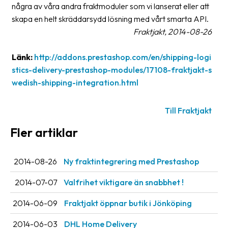
några av våra andra fraktmoduler som vi lanserat eller att
oss
skapa en helt skräddarsydd lösning med vårt smarta API.
Fraktjakt, 2014-08-26
Villkor
Länk:
http://addons.prestashop.com/en/shipping-logi
Allmänna
stics-delivery-prestashop-modules/17108-fraktjakt-s
villkor
wedish-shipping-integration.html
Integritet
Förbjudet
Till Fraktjakt
och
Fler artiklar
farligt
innehåll
2014-08-26
Ny fraktintegrering med Prestashop
2014-07-07
Valfrihet viktigare än snabbhet !
2014-06-09
Fraktjakt öppnar butik i Jönköping
2014-06-03
DHL Home Delivery