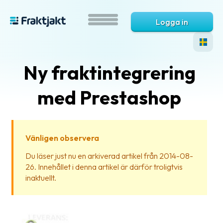
Logga in
Ny fraktintegrering
med Prestashop
Vänligen observera
Vad
Du läser just nu en arkiverad artikel från 2014-08-
är
26. Innehållet i denna artikel är därför troligtvis
Fraktjakt?
inaktuellt.
Hjälp?
Vanliga