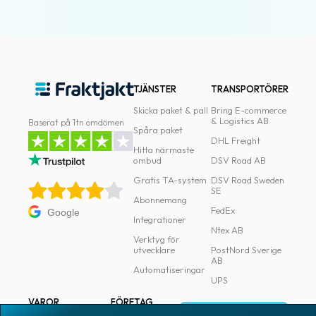
TJÄNSTER
TRANSPORTÖRER
Skicka paket & pall
Bring E-commerce
& Logistics AB
Baserat på 1tn omdömen
Spåra paket
DHL Freight
Hitta närmaste
ombud
DSV Road AB
Gratis TA-system
DSV Road Sweden
SE
Abonnemang
FedEx
Google
Integrationer
Ntex AB
Verktyg för
utvecklare
PostNord Sverige
AB
Automatiseringar
UPS
VAROR
FÖRETAG