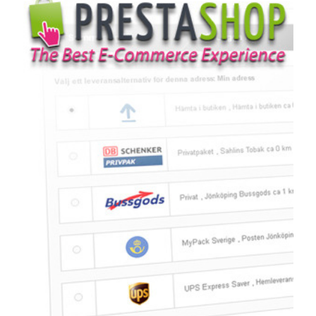
frågor
&
svar
Ordlista
Paketering
Frakthandlingar
Skrivarinställningar
Tulldeklarationer
Leveransvillkor
Upphämtningar
Manualer
Nedladdningar