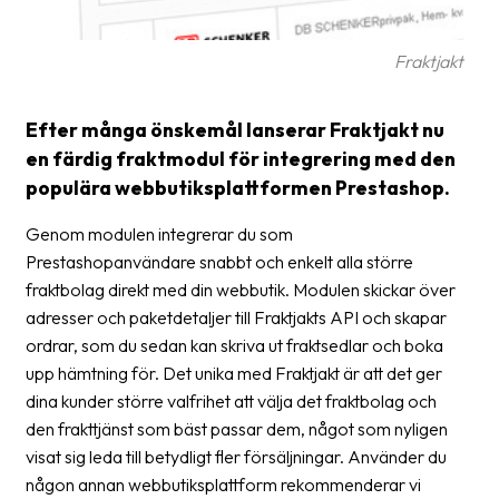
Streckkodsläsare
Kundtjänst
Fraktjakt
Om
Efter många önskemål lanserar Fraktjakt nu
företaget
en färdig fraktmodul för integrering med den
populära webbutiksplattformen Prestashop.
Om
Fraktjakt
Genom modulen integrerar du som
Prestashopanvändare snabbt och enkelt alla större
Pressrum
fraktbolag direkt med din webbutik. Modulen skickar över
Medarbetare
adresser och paketdetaljer till Fraktjakts API och skapar
ordrar, som du sedan kan skriva ut fraktsedlar och boka
Jobb
upp hämtning för. Det unika med Fraktjakt är att det ger
&
dina kunder större valfrihet att välja det fraktbolag och
karriär
den frakttjänst som bäst passar dem, något som nyligen
Nyhetsarkiv
visat sig leda till betydligt fler försäljningar. Använder du
någon annan webbutiksplattform rekommenderar vi
Kontakta