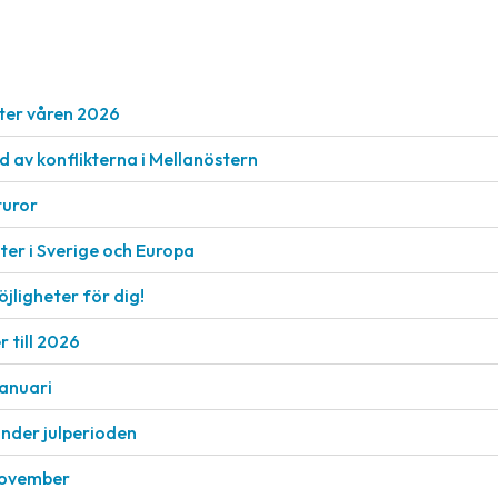
ter våren 2026
nd av konflikterna i Mellanöstern
turor
er i Sverige och Europa
öjligheter för dig!
 till 2026
januari
under julperioden
 november