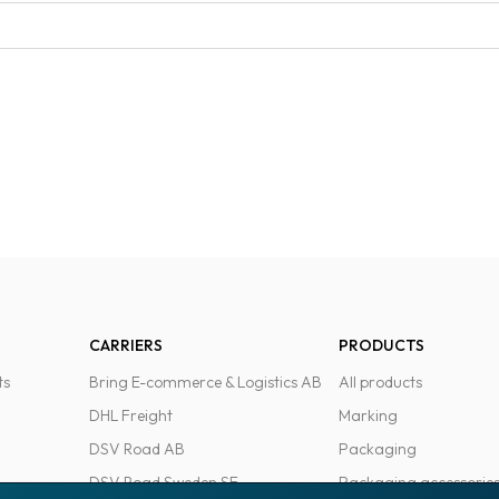
CARRIERS
PRODUCTS
ts
Bring E-commerce & Logistics AB
All products
DHL Freight
Marking
DSV Road AB
Packaging
DSV Road Sweden SE
Packaging accessorie