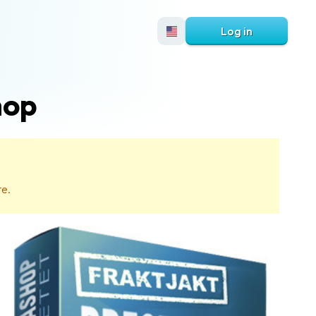
Log in
hop
te.