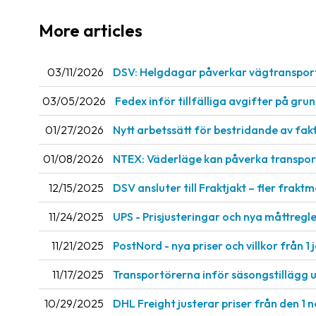
More articles
03/11/2026
DSV: Helgdagar påverkar vägtranspor
03/05/2026
Fedex inför tillfälliga avgifter på gru
01/27/2026
Nytt arbetssätt för bestridande av fak
01/08/2026
NTEX: Väderläge kan påverka transport
12/15/2025
DSV ansluter till Fraktjakt – fler fraktm
11/24/2025
UPS - Prisjusteringar och nya måttregler
11/21/2025
PostNord - nya priser och villkor från 1 
11/17/2025
Transportörerna inför säsongstillägg 
10/29/2025
DHL Freight justerar priser från den 1