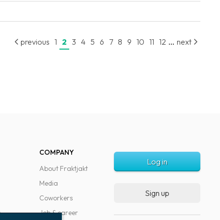
...
previous
1
2
3
4
5
6
7
8
9
10
11
12
next
COMPANY
Log in
About Fraktjakt
Media
Sign up
Coworkers
s
Job & career