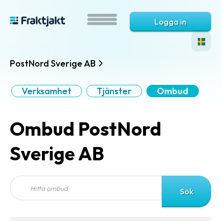
Logga in
PostNord Sverige AB
Verksamhet
Tjänster
Ombud
Ombud PostNord
Sverige AB