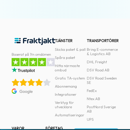
TJÄNSTER
TRANSPORTÖRER
Skicka paket & pall
Bring E-commerce
& Logistics AB
Baserat på 1tn omdömen
Spåra paket
DHL Freight
Hitta närmaste
ombud
DSV Road AB
Gratis TA-system
DSV Road Sweden
SE
Abonnemang
FedEx
Google
Integrationer
Ntex AB
Verktyg för
utvecklare
PostNord Sverige
AB
Automatiseringar
UPS
VAROR
FÖRETAG