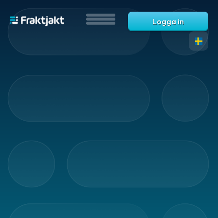
Logga in
Vad
är
Fraktjakt?
Hjälp?
Vanliga