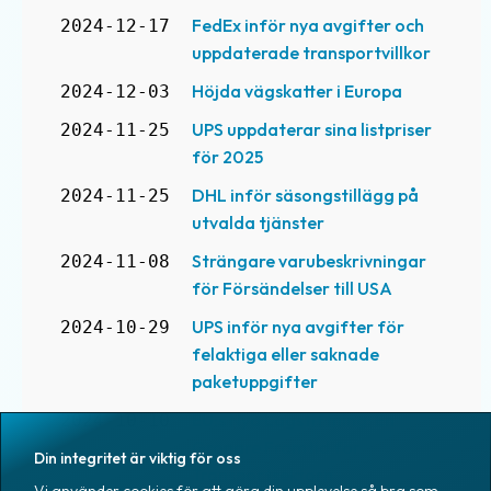
FedEx inför nya avgifter och
2024-12-17
uppdaterade transportvillkor
Höjda vägskatter i Europa
2024-12-03
UPS uppdaterar sina listpriser
2024-11-25
för 2025
DHL inför säsongstillägg på
2024-11-25
utvalda tjänster
Strängare varubeskrivningar
2024-11-08
för Försändelser till USA
UPS inför nya avgifter för
2024-10-29
felaktiga eller saknade
paketuppgifter
EU:s Nya Lagstiftning: En
2024-10-10
Grönare Framtid för
Din integritet är viktig för oss
Transportsektorn