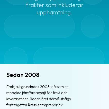
Streckkodsläsare
frakter som inkluderar
upphämtning.
Kundtjänst
Om
företaget
Om
Fraktjakt
Pressrum
Medarbetare
Sedan 2008
Jobb
&
Fraktjakt grundades 2008, då som en
karriär
renodlad jämförelsesajt för frakt och
Nyhetsarkiv
leveranstider. Redan året därpå utsågs
företaget till Årets entreprenör av
Kontakta