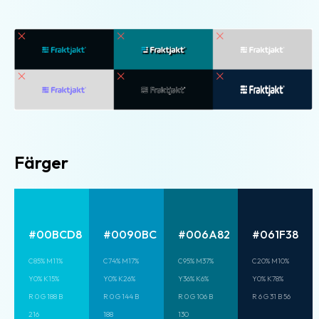
Färger
#00BCD8
#0090BC
#006A82
#061F38
C85% M11%
C74% M17%
C95% M37%
C20% M10%
Y0% K15%
Y0% K26%
Y36% K6%
Y0% K78%
R 0 G 188 B
R 0 G 144 B
R 0 G 106 B
R 6 G 31 B 56
216
188
130