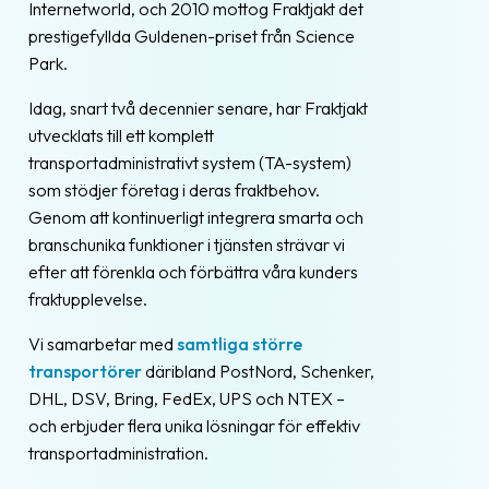
Internetworld, och 2010 mottog Fraktjakt det
oss
prestigefyllda Guldenen-priset från Science
Park.
Villkor
Idag, snart två decennier senare, har Fraktjakt
Allmänna
utvecklats till ett komplett
villkor
transportadministrativt system (TA-system)
som stödjer företag i deras fraktbehov.
Integritet
Genom att kontinuerligt integrera smarta och
Förbjudet
branschunika funktioner i tjänsten strävar vi
och
efter att förenkla och förbättra våra kunders
farligt
fraktupplevelse.
innehåll
Vi samarbetar med
samtliga större
transportörer
däribland PostNord, Schenker,
DHL, DSV, Bring, FedEx, UPS och NTEX –
och erbjuder flera unika lösningar för effektiv
transportadministration.