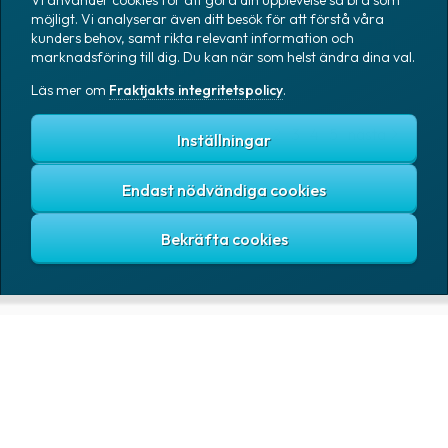
Vi använder cookies för att göra din upplevelse så bra som
Deutsche Bahn AG godkänner
möjligt. Vi analyserar även ditt besök för att förstå våra
2024-10-03
kunders behov, samt rikta relevant information och
försäljning av DB Schenker till
marknadsföring till dig. Du kan när som helst ändra dina val.
DSV
Läs mer om
Fraktjakts integritetspolicy
.
1
2
3
4
5
nästa
Inställningar
Endast nödvändiga cookies
TJÄNSTER
TRANSPORTÖRER
Skicka paket & pall
Bring E-commerce
& Logistics AB
Baserat på 1tn omdömen
Spåra paket
DHL Freight