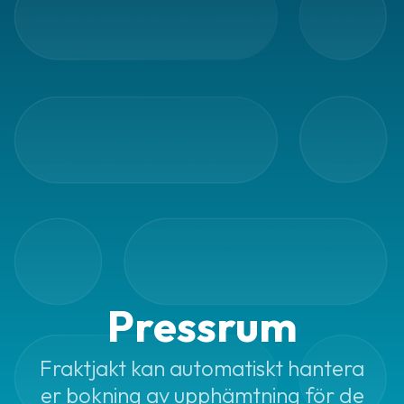
frågor
&
svar
Ordlista
Paketering
Frakthandlingar
Skrivarinställningar
Tulldeklarationer
Leveransvillkor
Upphämtningar
Pressrum
Manualer
Fraktjakt kan automatiskt hantera
Nedladdningar
er bokning av upphämtning för de