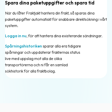
Spara dina paketuppgifter och spara tid
Bokning
När du låter Fraktjakt hantera din frakt, så sparas dina
av
paketuppgifter automatiskt för snabbare direktsökning i vårt
hämtning
system.
Begränsad
mängd
Logga in nu
, för att hantera dina existerande sändningar.
farligt
Spårningshistoriken
sparar alla era tidigare
gods
spårningar och uppdaterar frakternas status
(LQ)
live med uppslag mot alla de olika
Beräkna
transportörerna och ni får en samlad
fraktpriset
sökhistorik för alla fraktbolag.
Förbetald
frakt
Frakthandlingar
Fraktaviseringar