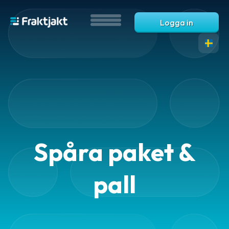
Logga in
Översikt
-
tjänster
Spåra paket &
Automatiseringar
pall
Automatisering
Automatiska
fraktval