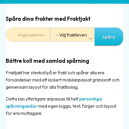
Automatiska
utskrifter
Spåra dina frakter med Fraktjakt
Fraktkopplingar
Paketeringsoptimering
Print
assistant
Smartare
Bättre koll med samlad spårning
adresser
Fraktjakt har stenkoll på er frakt och spårar alla era
försändelser med ett läckert mobilanpassat gränssnitt och
Frakttjänster
gemensam layout för alla fraktbolag.
Frakttjänster
Detta kan ytterligare anpassas till helt
personliga
i
spårningssidor
med egen logga, text, färger och layout
Fraktjakt
för era mottagare.
Billigare
frakt