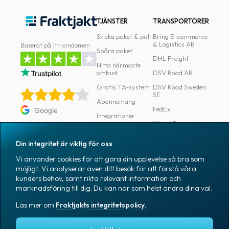
Returfrakt
TJÄNSTER
TRANSPORTÖRER
Tulldeklarationer
Skicka paket & pall
Bring E-commerce
& Logistics AB
Baserat på 1tn omdömen
Varuförsäkringar
Spåra paket
DHL Freight
Hitta närmaste
Mallar
ombud
DSV Road AB
&
Gratis TA-system
DSV Road Sweden
SE
Register
Abonnemang
FedEx
Google
Integrationer
Automatiskt
Ntex AB
Verktyg för
adressregister
utvecklare
PostNord Sverige
Din integritet är viktig för oss
AB
Automatiseringar
Innehållsmallar
Vi använder cookies för att göra din upplevelse så bra som
UPS
möjligt. Vi analyserar även ditt besök för att förstå våra
Paketmallar
VAROR
FÖRETAG
kunders behov, samt rikta relevant information och
Logga in
marknadsföring till dig. Du kan när som helst ändra dina val.
Samtliga varor
Om Fraktjakt
Hitta
Läs mer om
Fraktjakts integritetspolicy
.
Märkning
Pressrum
&
Skapa konto
Emballage
Medarbetare
Spåra