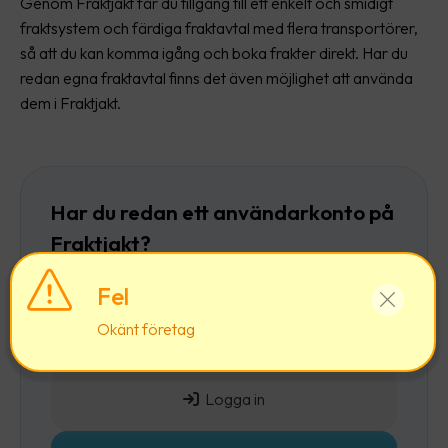
Genom Fraktjakt får du tillgång till ett enkelt och smidigt
fraktsystem och färdiga fraktavtal med flera transportörer,
så att du kan komma igång och boka frakter direkt. Har du
redan egna fraktavtal finns det även möjlighet att använda
dem i Fraktjakt.
Har du redan ett användarkonto på
Fraktjakt?
Då rekommenderar vi att du först
loggar in
och
Fel
sedan lägger till ett företag till ditt befintliga
Okänt företag
användarkonto.
Logga in