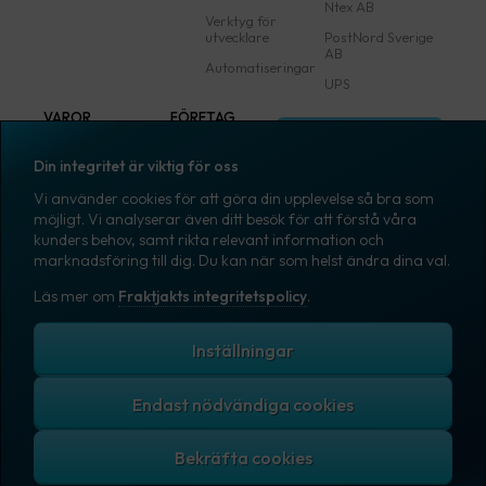
Ntex AB
Verktyg för
utvecklare
PostNord Sverige
AB
Automatiseringar
UPS
VAROR
FÖRETAG
Logga in
Samtliga varor
Om Fraktjakt
Din integritet är viktig för oss
Märkning
Pressrum
Vi använder cookies för att göra din upplevelse så bra som
Skapa konto
Emballage
Medarbetare
möjligt. Vi analyserar även ditt besök för att förstå våra
kunders behov, samt rikta relevant information och
Emballagetillbehör
Jobb & karriär
marknadsföring till dig. Du kan när som helst ändra dina val.
Kontorsvaror
Nyhetsarkiv
Läs mer om
Fraktjakts integritetspolicy
.
Blogg
Svenska
Kundtjänst
Inställningar
Endast nödvändiga cookies
Fraktjakts integritetspolicy
Allmänna villkor
Cookies
Copyright © 2007 – 2026 Fraktjakt AB. All rights reserved.