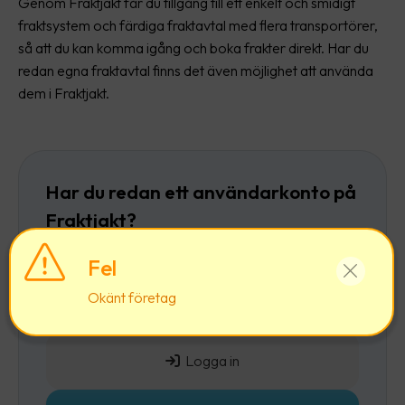
Genom Fraktjakt får du tillgång till ett enkelt och smidigt
fraktsystem och färdiga fraktavtal med flera transportörer,
så att du kan komma igång och boka frakter direkt. Har du
redan egna fraktavtal finns det även möjlighet att använda
dem i Fraktjakt.
Har du redan ett användarkonto på
Fraktjakt?
Då rekommenderar vi att du först
loggar in
och
Fel
sedan lägger till ett företag till ditt befintliga
Okänt företag
användarkonto.
Logga in