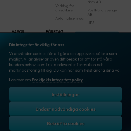
Ntex AB
Verktyg för
utvecklare
PostNord Sverige
AB
Automatiseringar
UPS
VAROR
FÖRETAG
Logga in
Samtliga varor
Om Fraktjakt
Din integritet är viktig för oss
Märkning
Pressrum
Vi använder cookies för att göra din upplevelse så bra som
Skapa konto
Emballage
Medarbetare
möjligt. Vi analyserar även ditt besök för att förstå våra
kunders behov, samt rikta relevant information och
Emballagetillbehör
Jobb & karriär
marknadsföring till dig. Du kan när som helst ändra dina val.
Kontorsvaror
Nyhetsarkiv
Läs mer om
Fraktjakts integritetspolicy
.
Blogg
Svenska
Kundtjänst
Inställningar
Endast nödvändiga cookies
Fraktjakts integritetspolicy
Allmänna villkor
Cookies
Copyright © 2007 – 2026 Fraktjakt AB. All rights reserved.