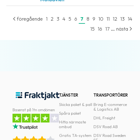
föregående
1
2
3
4
5
6
7
8
9
10
11
12
13
14
...
15
16
17
nästa
TJÄNSTER
TRANSPORTÖRER
Skicka paket & pall
Bring E-commerce
& Logistics AB
Baserat på 1tn omdömen
Spåra paket
DHL Freight
Hitta närmaste
ombud
DSV Road AB
Gratis TA-system
DSV Road Sweden