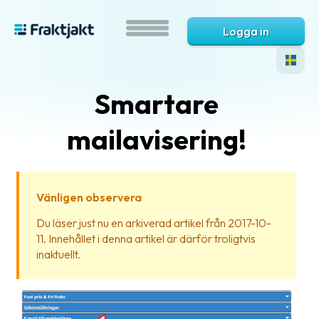
Logga in
Smartare
mailavisering!
Vänligen observera
Vad
Du läser just nu en arkiverad artikel från 2017-10-
är
11. Innehållet i denna artikel är därför troligtvis
Fraktjakt?
inaktuellt.
Hjälp?
Vanliga