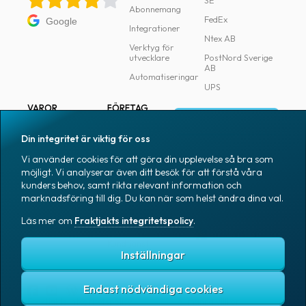
SE
Abonnemang
FedEx
Google
Integrationer
Ntex AB
Verktyg för
utvecklare
PostNord Sverige
AB
Automatiseringar
UPS
VAROR
FÖRETAG
Logga in
Samtliga varor
Om Fraktjakt
Din integritet är viktig för oss
Märkning
Pressrum
Vi använder cookies för att göra din upplevelse så bra som
Skapa konto
Emballage
Medarbetare
möjligt. Vi analyserar även ditt besök för att förstå våra
kunders behov, samt rikta relevant information och
Emballagetillbehör
Jobb & karriär
marknadsföring till dig. Du kan när som helst ändra dina val.
Kontorsvaror
Nyhetsarkiv
Läs mer om
Fraktjakts integritetspolicy
.
Blogg
Svenska
Kundtjänst
Inställningar
Endast nödvändiga cookies
Fraktjakts integritetspolicy
Allmänna villkor