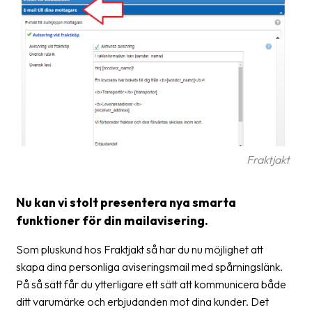
frågor
&
svar
Ordlista
Paketering
Frakthandlingar
Skrivarinställningar
Fraktjakt
Tulldeklarationer
Nu kan vi stolt presentera nya smarta
Leveransvillkor
funktioner för din mailavisering.
Upphämtningar
Som pluskund hos Fraktjakt så har du nu möjlighet att
Manualer
skapa dina personliga aviseringsmail med spårningslänk.
På så sätt får du ytterligare ett sätt att kommunicera både
Nedladdningar
ditt varumärke och erbjudanden mot dina kunder. Det