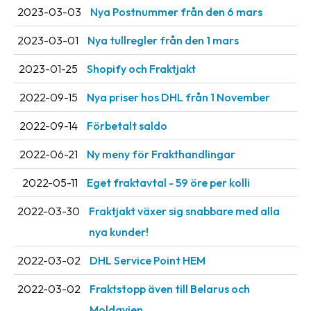
2023-03-03
Nya Postnummer från den 6 mars
oss
2023-03-01
Nya tullregler från den 1 mars
Villkor
2023-01-25
Shopify och Fraktjakt
Allmänna
villkor
2022-09-15
Nya priser hos DHL från 1 November
Integritet
2022-09-14
Förbetalt saldo
Förbjudet
2022-06-21
Ny meny för Frakthandlingar
och
2022-05-11
Eget fraktavtal - 59 öre per kolli
farligt
innehåll
2022-03-30
Fraktjakt växer sig snabbare med alla
nya kunder!
2022-03-02
DHL Service Point HEM
2022-03-02
Fraktstopp även till Belarus och
Moldavien