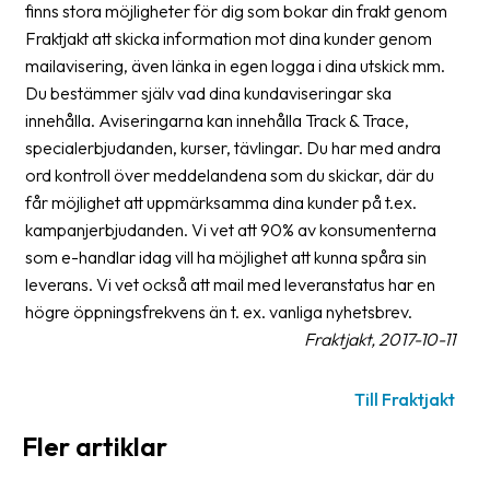
finns stora möjligheter för dig som bokar din frakt genom
Streckkodsläsare
Fraktjakt att skicka information mot dina kunder genom
Kundtjänst
mailavisering, även länka in egen logga i dina utskick mm.
Du bestämmer själv vad dina kundaviseringar ska
Om
innehålla. Aviseringarna kan innehålla Track & Trace,
företaget
specialerbjudanden, kurser, tävlingar. Du har med andra
ord kontroll över meddelandena som du skickar, där du
Om
får möjlighet att uppmärksamma dina kunder på t.ex.
Fraktjakt
kampanjerbjudanden. Vi vet att 90% av konsumenterna
Pressrum
som e-handlar idag vill ha möjlighet att kunna spåra sin
leverans. Vi vet också att mail med leveranstatus har en
Medarbetare
högre öppningsfrekvens än t. ex. vanliga nyhetsbrev.
Fraktjakt, 2017-10-11
Jobb
&
karriär
Till Fraktjakt
Fler artiklar
Nyhetsarkiv
Kontakta