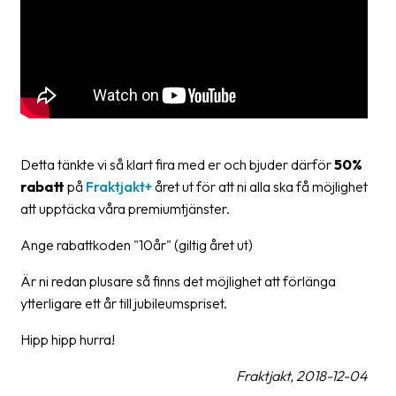
Streckkodsläsare
Kundtjänst
Om
företaget
Om
Detta tänkte vi så klart fira med er och bjuder därför
50%
Fraktjakt
rabatt
på
Fraktjakt+
året ut för att ni alla ska få möjlighet
Pressrum
att upptäcka våra premiumtjänster.
Medarbetare
Ange rabattkoden "10år" (giltig året ut)
Jobb
Är ni redan plusare så finns det möjlighet att förlänga
&
ytterligare ett år till jubileumspriset.
karriär
Hipp hipp hurra!
Nyhetsarkiv
Fraktjakt, 2018-12-04
Kontakta