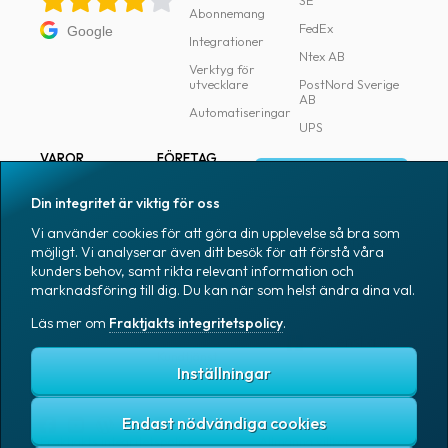
SE
Abonnemang
FedEx
Google
Integrationer
Ntex AB
Verktyg för
utvecklare
PostNord Sverige
AB
Automatiseringar
UPS
VAROR
FÖRETAG
Logga in
Samtliga varor
Om Fraktjakt
Din integritet är viktig för oss
Märkning
Pressrum
Vi använder cookies för att göra din upplevelse så bra som
Skapa konto
Emballage
Medarbetare
möjligt. Vi analyserar även ditt besök för att förstå våra
kunders behov, samt rikta relevant information och
Emballagetillbehör
Jobb & karriär
marknadsföring till dig. Du kan när som helst ändra dina val.
Kontorsvaror
Nyhetsarkiv
Läs mer om
Fraktjakts integritetspolicy
.
Blogg
Svenska
Kundtjänst
Inställningar
Endast nödvändiga cookies
Fraktjakts integritetspolicy
Allmänna villkor