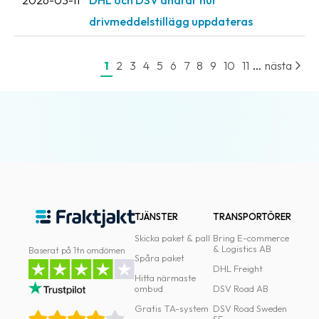
2026-03-11
DHL och DSV ändrar hur
drivmeddelstillägg uppdateras
...
1
2
3
4
5
6
7
8
9
10
11
nästa
TJÄNSTER
TRANSPORTÖRER
Skicka paket & pall
Bring E-commerce
& Logistics AB
Baserat på 1tn omdömen
Spåra paket
DHL Freight
Hitta närmaste
ombud
DSV Road AB
Gratis TA-system
DSV Road Sweden