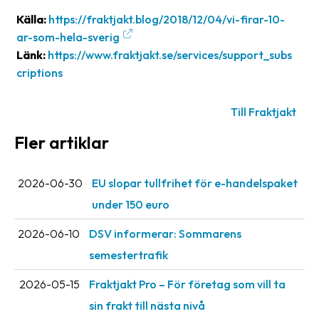
oss
Källa:
https://fraktjakt.blog/2018/12/04/vi-firar-10-
ar-som-hela-sverig
Villkor
Länk:
https://www.fraktjakt.se/services/support_subs
criptions
Allmänna
villkor
Till Fraktjakt
Integritet
Fler artiklar
Förbjudet
och
2026-06-30
EU slopar tullfrihet för e-handelspaket
farligt
under 150 euro
innehåll
2026-06-10
DSV informerar: Sommarens
semestertrafik
2026-05-15
Fraktjakt Pro – För företag som vill ta
sin frakt till nästa nivå