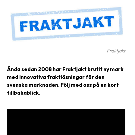
frågor
&
svar
Ordlista
Paketering
Fraktjakt
Frakthandlingar
Skrivarinställningar
Ända sedan 2008 har Fraktjakt brutit ny mark
med innovativa fraktlösningar för den
Tulldeklarationer
svenska marknaden. Följ med oss på en kort
Leveransvillkor
tillbakablick.
Upphämtningar
Manualer
Nedladdningar