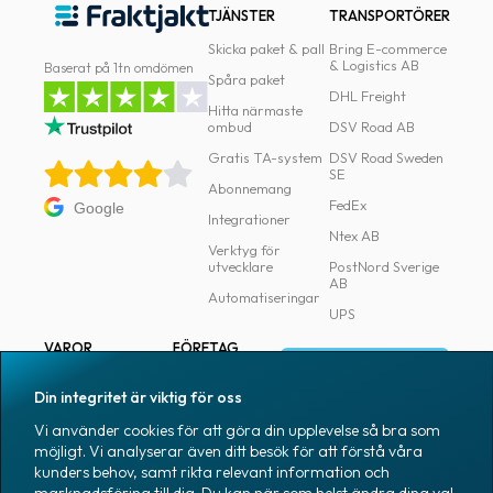
TJÄNSTER
TRANSPORTÖRER
Skicka paket & pall
Bring E-commerce
& Logistics AB
Baserat på 1tn omdömen
Spåra paket
DHL Freight
Hitta närmaste
ombud
DSV Road AB
Gratis TA-system
DSV Road Sweden
SE
Abonnemang
FedEx
Google
Integrationer
Ntex AB
Verktyg för
utvecklare
PostNord Sverige
AB
Automatiseringar
UPS
VAROR
FÖRETAG
Logga in
Samtliga varor
Om Fraktjakt
Din integritet är viktig för oss
Märkning
Pressrum
Vi använder cookies för att göra din upplevelse så bra som
Skapa konto
Emballage
Medarbetare
möjligt. Vi analyserar även ditt besök för att förstå våra
kunders behov, samt rikta relevant information och
Emballagetillbehör
Jobb & karriär