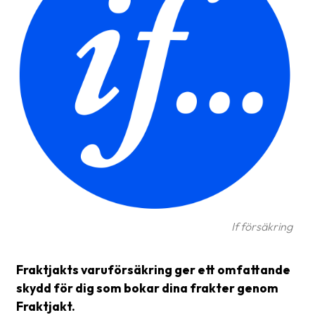
frågor
&
svar
Ordlista
Paketering
Frakthandlingar
Skrivarinställningar
Tulldeklarationer
Leveransvillkor
If försäkring
Upphämtningar
Manualer
Fraktjakts varuförsäkring ger ett omfattande
skydd för dig som bokar dina frakter genom
Nedladdningar
Fraktjakt.