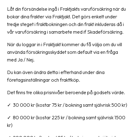
Streckkodsläsare
Låt din försändelse ingå i Fraktjakts varuförsäkring när du
Kundtjänst
bokar dina frakter via Fraktjakt. Det görs enkelt under
tredje steget i fraktbokningen och din frakt inkluderas då i
Om
vår varuförsäkring i samarbete med if Skadeförsäkring.
företaget
När du loggar in i Fraktjakt kommer du få välja om du vill
använda försäkringsskyddet som default via en fråga
Om
med Ja / Nej.
Fraktjakt
Pressrum
Du kan även ändra detta i efterhand under dina
företagsinställningar och frakttköp.
Medarbetare
Det finns tre olika prisnivåer beroende på godsets värde.
Jobb
&
✓ 30 000 kr (kostar 75 kr / bokning samt självrisk 500 kr)
karriär
✓ 80 000 kr (kostar 225 kr / bokning samt självrisk 1500
Nyhetsarkiv
kr)
Kontakta