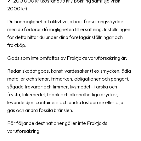
✓ 200 000 kr (kostar 695 kr / bokning samt självrisk
oss
2000 kr)
Villkor
Du har möjlighet att aktivt välja bort försäkringsskyddet
men du förlorar då möjligheten till ersättning. Inställningen
Allmänna
för detta hittar du under dina företagsinställningar och
villkor
fraktköp.
Integritet
Gods som inte omfattas av Fraktjakts varuförsäkring är:
Förbjudet
Redan skadat gods, konst, värdesaker (t ex smycken, ädla
och
metaller och stenar, frimärken, obligationer och pengar),
farligt
sågade trävaror och timmer, livsmedel - färska och
innehåll
frysta, läkemedel, tobak och alkoholhaltiga drycker,
levande djur, containers och andra lastbärare eller olja,
gas och andra fossila bränslen.
För följande destinationer gäller inte Fraktjakts
varuförsäkring: