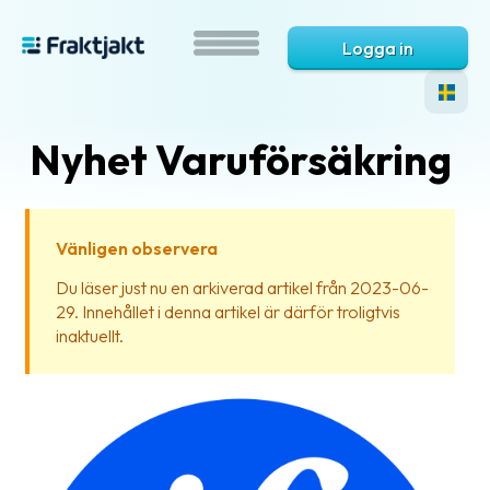
Logga in
Nyhet Varuförsäkring
Vänligen observera
Du läser just nu en arkiverad artikel från 2023-06-
29. Innehållet i denna artikel är därför troligtvis
Vad
inaktuellt.
är
Fraktjakt?
Hjälp?
Vanliga