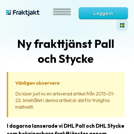
Logga in
Ny frakttjänst Pall
och Stycke
Vänligen observera
Vad
Du läser just nu en arkiverad artikel från 2015-01-
är
22. Innehållet i denna artikel är därför troligtvis
Fraktjakt?
inaktuellt.
Hjälp?
I dagarna lanserade vi DHL Pall och DHL Stycke
Vanliga
som bokningsbara frakttjänster genom