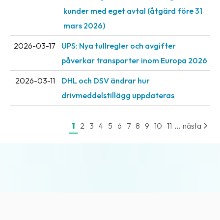
oss
kunder med eget avtal (åtgärd före 31
mars 2026)
Villkor
2026-03-17
UPS: Nya tullregler och avgifter
Allmänna
påverkar transporter inom Europa 2026
villkor
2026-03-11
DHL och DSV ändrar hur
Integritet
drivmeddelstillägg uppdateras
Förbjudet
och
...
1
2
3
4
5
6
7
8
9
10
11
nästa
farligt
innehåll