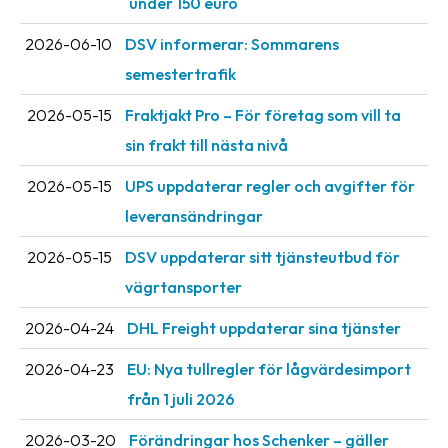
under 150 euro
Streckkodsläsare
2026-06-10
DSV informerar: Sommarens
Kundtjänst
semestertrafik
Om
2026-05-15
Fraktjakt Pro – För företag som vill ta
företaget
sin frakt till nästa nivå
Om
2026-05-15
UPS uppdaterar regler och avgifter för
Fraktjakt
leveransändringar
Pressrum
2026-05-15
DSV uppdaterar sitt tjänsteutbud för
Medarbetare
vägrtansporter
Jobb
2026-04-24
DHL Freight uppdaterar sina tjänster
&
karriär
2026-04-23
EU: Nya tullregler för låg­värdesimport
från 1 juli 2026
Nyhetsarkiv
2026-03-20
Förändringar hos Schenker – gäller
Kontakta