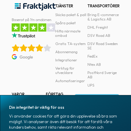
TJÄNSTER
TRANSPORTÖRER
Skicka paket & pall
Bring E-commerce
& Logistics AB
Baserat på 1tn omdömen
Spåra paket
DHL Freight
Hitta närmaste
ombud
DSV Road AB
Gratis TA-system
DSV Road Sweden
SE
Abonnemang
FedEx
Google
Integrationer
Ntex AB
Verktyg för
utvecklare
PostNord Sverige
AB
Automatiseringar
UPS
VAROR
FÖRETAG
Logga in
Samtliga varor
Om Fraktjakt
Din integritet är viktig för oss
Märkning
Pressrum
Vi använder cookies för att göra din upplevelse så bra som
Skapa konto
Emballage
Medarbetare
möjligt. Vi analyserar även ditt besök för att förstå våra
kunders behov, samt rikta relevant information och
Emballagetillbehör
Jobb & karriär