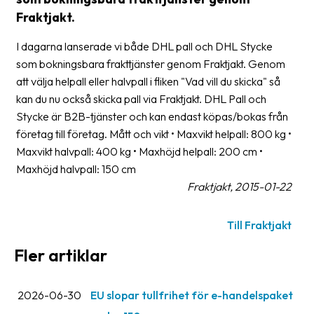
frågor
Fraktjakt.
&
svar
I dagarna lanserade vi både DHL pall och DHL Stycke
som bokningsbara frakttjänster genom Fraktjakt. Genom
Ordlista
att välja helpall eller halvpall i fliken "Vad vill du skicka" så
kan du nu också skicka pall via Fraktjakt. DHL Pall och
Paketering
Stycke är B2B-tjänster och kan endast köpas/bokas från
Frakthandlingar
företag till företag. Mått och vikt • Maxvikt helpall: 800 kg •
Maxvikt halvpall: 400 kg • Maxhöjd helpall: 200 cm •
Skrivarinställningar
Maxhöjd halvpall: 150 cm
Tulldeklarationer
Fraktjakt, 2015-01-22
Leveransvillkor
Till Fraktjakt
Upphämtningar
Fler artiklar
Manualer
Nedladdningar
2026-06-30
EU slopar tullfrihet för e-handelspaket