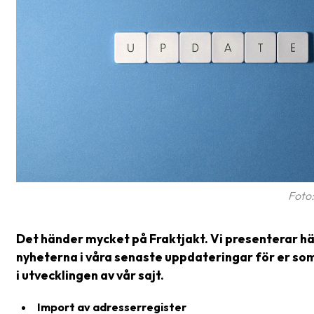
frågor
&
svar
Ordlista
Paketering
Frakthandlingar
Skrivarinställningar
Tulldeklarationer
Foto:
Leveransvillkor
Det händer mycket på Fraktjakt. Vi presenterar hä
Upphämtningar
nyheterna i våra senaste uppdateringar för er som
Manualer
i utvecklingen av vår sajt.
Nedladdningar
Import av adresserregister