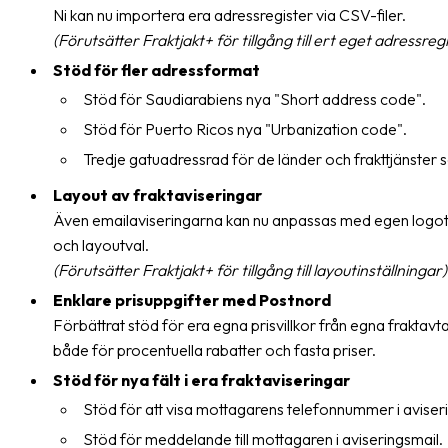
Streckkodsläsare
Ni kan nu importera era adressregister via CSV-filer.
(Förutsätter Fraktjakt+ för tillgång till ert eget adressreg
Kundtjänst
Stöd för fler adressformat
Stöd för Saudiarabiens nya "Short address code".
Om
företaget
Stöd för Puerto Ricos nya "Urbanization code".
Tredje gatuadressrad för de länder och frakttjänster 
Om
Fraktjakt
Layout av fraktaviseringar
Även emailaviseringarna kan nu anpassas med egen logotyp
Pressrum
och layoutval.
(Förutsätter Fraktjakt+ för tillgång till layoutinställningar)
Medarbetare
Enklare prisuppgifter med Postnord
Jobb
Förbättrat stöd för era egna prisvillkor från egna fraktav
&
både för procentuella rabatter och fasta priser.
karriär
Stöd för nya fält i era fraktaviseringar
Nyhetsarkiv
Stöd för att visa mottagarens telefonnummer i aviser
Stöd för meddelande till mottagaren i aviseringsmail.
Kontakta