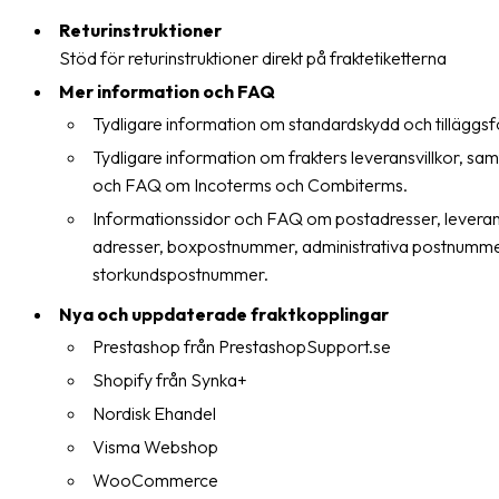
oss
Returinstruktioner
Stöd för returinstruktioner direkt på fraktetiketterna
Villkor
Mer information och FAQ
Tydligare information om standardskydd och tilläggsf
Allmänna
villkor
Tydligare information om frakters leveransvillkor, sa
och FAQ om Incoterms och Combiterms.
Integritet
Informationssidor och FAQ om postadresser, leveran
Förbjudet
adresser, boxpostnummer, administrativa postnumm
och
storkundspostnummer.
farligt
Nya och uppdaterade fraktkopplingar
innehåll
Prestashop från PrestashopSupport.se
Shopify från Synka+
Nordisk Ehandel
Visma Webshop
WooCommerce