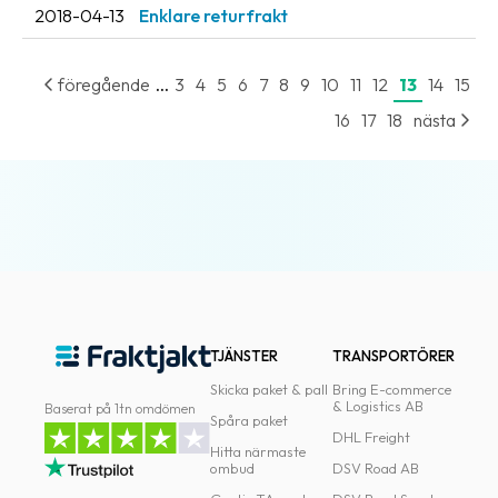
2018-04-13
Enklare returfrakt
...
föregående
3
4
5
6
7
8
9
10
11
12
13
14
15
16
17
18
nästa
TJÄNSTER
TRANSPORTÖRER
Skicka paket & pall
Bring E-commerce
& Logistics AB
Baserat på 1tn omdömen
Spåra paket
DHL Freight
Hitta närmaste
ombud
DSV Road AB