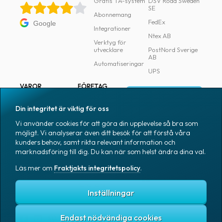
Gratis TA-system
DSV Road Sweden
SE
Abonnemang
FedEx
Google
Integrationer
Ntex AB
Verktyg för
utvecklare
PostNord Sverige
AB
Automatiseringar
UPS
VAROR
FÖRETAG
Logga in
Samtliga varor
Om Fraktjakt
Din integritet är viktig för oss
Märkning
Pressrum
Vi använder cookies för att göra din upplevelse så bra som
Skapa konto
Emballage
Medarbetare
möjligt. Vi analyserar även ditt besök för att förstå våra
kunders behov, samt rikta relevant information och
Emballagetillbehör
Jobb & karriär
marknadsföring till dig. Du kan när som helst ändra dina val.
Kontorsvaror
Nyhetsarkiv
Läs mer om
Fraktjakts integritetspolicy
.
Blogg
Svenska
Kundtjänst
Inställningar
Endast nödvändiga cookies