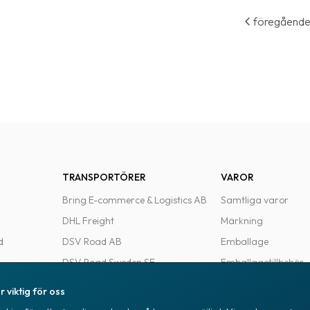
föregåend
TRANSPORTÖRER
VAROR
Bring E-commerce & Logistics AB
Samtliga varor
DHL Freight
Märkning
d
DSV Road AB
Emballage
DSV Road Sweden SE
Emballagetillbehör
FedEx
Kontorsvaror
r viktig för oss
Ntex AB