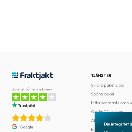
TJÄNSTER
Skicka paket & pall
Baserat på 1tn omdömen
Spåra paket
Hitta närmaste ombu
Gratis TA-system
Abonnemang
Din integritet ä
Google
Integrationer