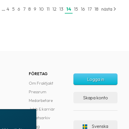
...
e
4
5
6
7
8
9
10
11
12
13
14
15
16
17
18
nästa
FÖRETAG
Logga in
Om Fraktjakt
Pressrum
Skapa konto
Medarbetare
Jobb & karriär
Nyhetsarkiv
Svenska
Blogg