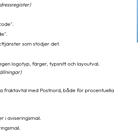
adressregister)
code".
de".
ttjänster som stödjer det.
en logotyp, färger, typsnitt och layoutval.
tällningar)
gna fraktavtal med Postnord, både för procentuella
 i aviseringsmail.
ingsmail.